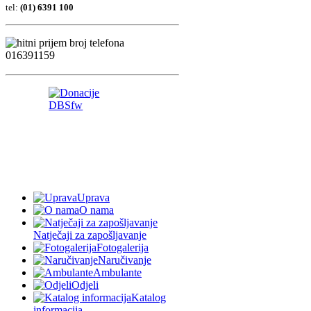
tel:
(01) 6391 100
Uprava
O nama
Natječaji za zapošljavanje
Fotogalerija
Naručivanje
Ambulante
Odjeli
Katalog
informacija