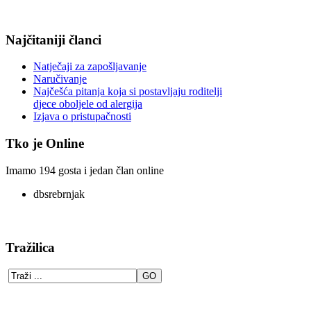
Najčitaniji članci
Natječaji za zapošljavanje
Naručivanje
Najčešća pitanja koja si postavljaju roditelji
djece oboljele od alergija
Izjava o pristupačnosti
Tko je Online
Imamo 194 gosta i jedan član online
dbsrebrnjak
Tražilica