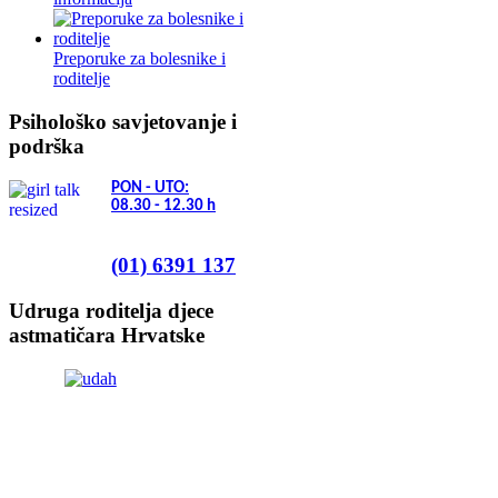
Preporuke za bolesnike i
roditelje
Psihološko savjetovanje i
podrška
PON - UTO:
08.30 - 12.30
h
(01) 6391 137
Udruga roditelja djece
astmatičara Hrvatske