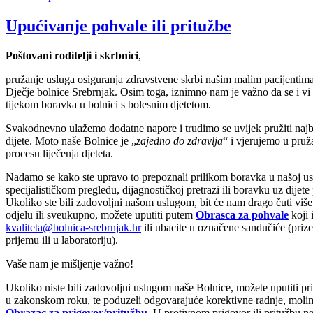
Upućivanje pohvale ili pritužbe
Poštovani roditelji i skrbnici
,
pružanje usluga osiguranja zdravstvene skrbi našim malim pacijentima -
Dječje bolnice Srebrnjak. Osim toga, iznimno nam je važno da se i vi 
tijekom boravka u bolnici s bolesnim djetetom.
Svakodnevno ulažemo dodatne napore i trudimo se uvijek pružiti naj
dijete. Moto naše Bolnice je „
zajedno do zdravlja
“ i vjerujemo u pruž
procesu liječenja djeteta.
Nadamo se kako ste upravo to prepoznali prilikom boravka u našoj usta
specijalističkom pregledu, dijagnostičkoj pretrazi ili boravku uz dijete 
Ukoliko ste bili zadovoljni našom uslugom, bit će nam drago čuti viš
odjelu ili sveukupno, možete uputiti putem
Obrasca za pohvale
koji 
kvaliteta@bolnica-srebrnjak.hr
ili ubacite u označene sandučiće (priz
prijemu ili u laboratoriju).
Vaše nam je mišljenje važno!
Ukoliko niste bili zadovoljni uslugom naše Bolnice, možete uputiti pr
u zakonskom roku, te poduzeli odgovarajuće korektivne radnje, molimo 
Obrazac za prigovor/pritužbu
. U protivnom prigovor ili pritužbu 