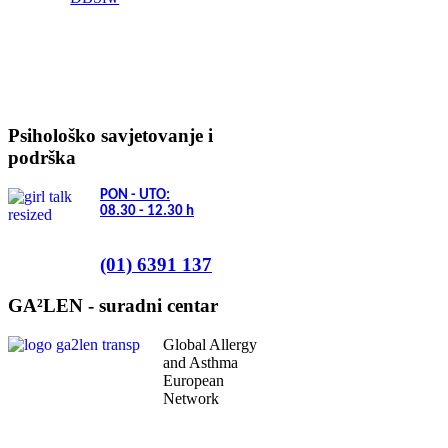
Psihološko savjetovanje i
podrška
PON - UTO:
08.30 - 12.30
h
(01) 6391 137
GA²LEN - suradni centar
Global Allergy
and Asthma
European
Network