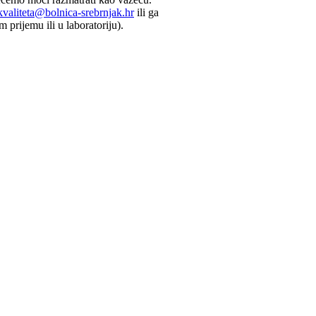
kvaliteta@bolnica-srebrnjak.hr
ili ga
 prijemu ili u laboratoriju).