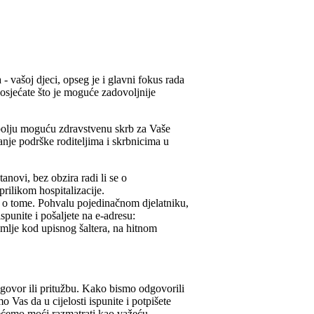
 vašoj djeci, opseg je i glavni fokus rada
osjećate što je moguće zadovoljnije
bolju moguću zdravstvenu skrb za Vaše
anje podrške roditeljima i skrbnicima u
novi, bez obzira radi li se o
prilikom hospitalizacije.
e o tome. Pohvalu pojedinačnom djelatniku,
ispunite i pošaljete na e-adresu:
emlje kod upisnog šaltera, na hitnom
igovor ili pritužbu. Kako bismo odgovorili
Vas da u cijelosti ispunite i potpišete
nećemo moći razmatrati kao važeću.