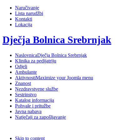
Naručivanje
Lista narudžbi
Kontakti
Lokacija
Dječja Bolnica Srebrnjak
Naslovnica
Dječja Bolnica Srebrnjak
Klinika za pedijatriju
Odjeli
Ambulante
Aktivnosti
Maximize your Joomla menu
Znanost
Nezdravstvene službe
Sestrinstvo
Katalog informacija
Pohvale i pritužbe
Javna nabava
Natječaji za zapošljavanje
Skip to content