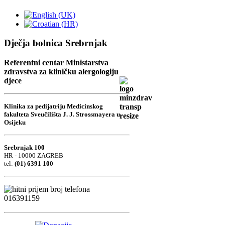
Dječja bolnica Srebrnjak
Referentni centar Ministarstva
zdravstva za kliničku alergologiju
djece
Klinika za pedijatriju Medicinskog
fakulteta Sveučilišta J. J. Strossmayera u
Osijeku
Srebrnjak 100
HR - 10000 ZAGREB
tel:
(01) 6391 100