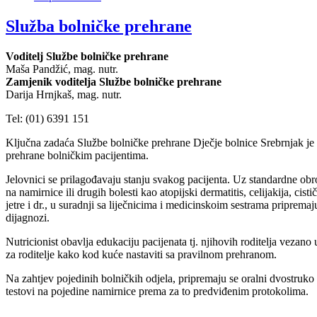
Služba bolničke prehrane
Voditelj Službe bolničke prehrane
Maša Pandžić, mag. nutr.
Zamjenik voditelja Službe bolničke prehrane
Darija Hrnjkaš, mag. nutr.
Tel: (01) 6391 151
K
ljučna zadaća Službe bolničke prehrane Dječje bolnice Srebrnjak je 
prehrane bolničkim pacijentima.
Jelovnici se prilagođavaju stanju svakog pacijenta. Uz standardne obr
na namirnice ili drugih bolesti kao atopijski dermatitis, celijakija, cisti
jetre i dr., u suradnji sa liječnicima i medicinskoim sestrama pripremaj
dijagnozi.
Nutricionist obavlja edukaciju pacijenata tj. njihovih roditelja vezan
za roditelje kako kod kuće nastaviti sa pravilnom prehranom.
Na zahtjev pojedinih bolničkih odjela, pripremaju se oralni dvostruko 
testovi na pojedine namirnice prema za to predviđenim protokolima.