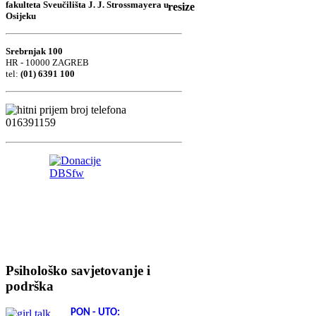
fakulteta Sveučilišta J. J. Strossmayera u
Osijeku
Srebrnjak 100
HR - 10000 ZAGREB
tel:
(01) 6391 100
Psihološko savjetovanje i
podrška
PON - UTO: