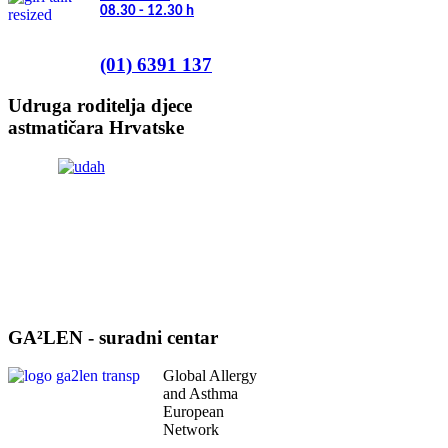
08.30 - 12.30
h
(01) 6391 137
Udruga roditelja djece
astmatičara Hrvatske
GA²LEN - suradni centar
Global Allergy
and Asthma
European
Network