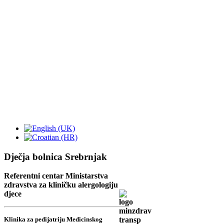
Dječja bolnica Srebrnjak
Referentni centar Ministarstva
zdravstva za kliničku alergologiju
djece
Klinika za pedijatriju Medicinskog