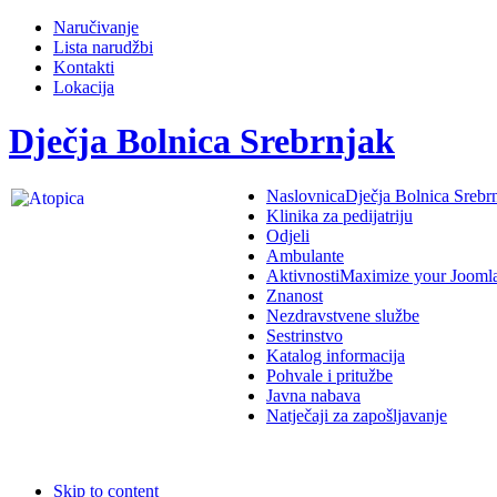
Naručivanje
Lista narudžbi
Kontakti
Lokacija
Dječja Bolnica Srebrnjak
Naslovnica
Dječja Bolnica Srebr
Klinika za pedijatriju
Odjeli
Ambulante
Aktivnosti
Maximize your Jooml
Znanost
Nezdravstvene službe
Sestrinstvo
Katalog informacija
Pohvale i pritužbe
Javna nabava
Natječaji za zapošljavanje
Skip to content