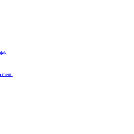
njak
a menu