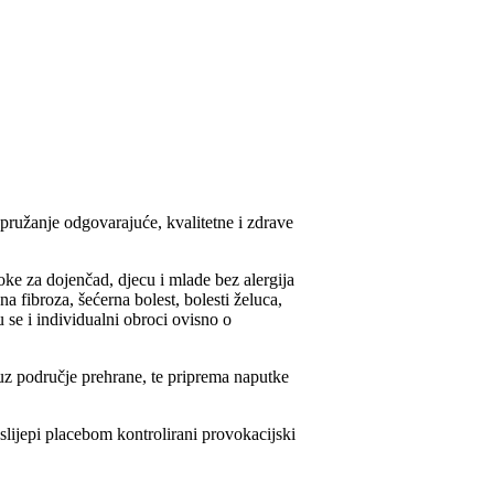
pružanje odgovarajuće, kvalitetne i zdrave
oke za dojenčad, djecu i mlade bez alergija
čna fibroza, šećerna bolest, bolesti želuca,
u se i individualni obroci ovisno o
o uz područje prehrane, te priprema naputke
slijepi placebom kontrolirani provokacijski