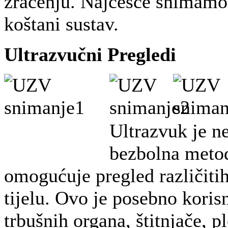
zračenju. Najčešće snimamo 
koštani sustav.
Ultrazvučni Pregledi
Ultrazvuk je n
bezbolna meto
omogućuje pregled različitih
tijelu. Ovo je posebno koris
trbušnih organa, štitnjače, pl