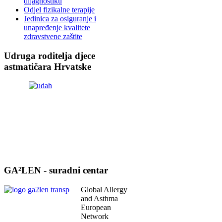
dijagnostiku
Odjel fizikalne terapije
Jedinica za osiguranje i
unapređenje kvalitete
zdravstvene zaštite
Udruga roditelja djece
astmatičara Hrvatske
GA²LEN - suradni centar
Global Allergy
and Asthma
European
Network