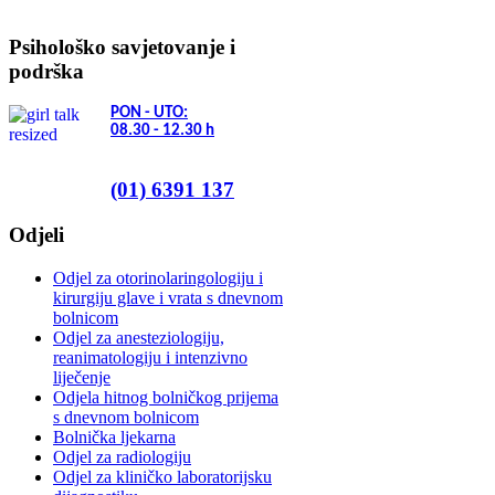
Psihološko savjetovanje i
podrška
PON - UTO:
08.30 - 12.30
h
(01) 6391 137
Odjeli
Odjel za otorinolaringologiju i
kirurgiju glave i vrata s dnevnom
bolnicom
Odjel za anesteziologiju,
reanimatologiju i intenzivno
liječenje
Odjela hitnog bolničkog prijema
s dnevnom bolnicom
Bolnička ljekarna
Odjel za radiologiju
Odjel za kliničko laboratorijsku