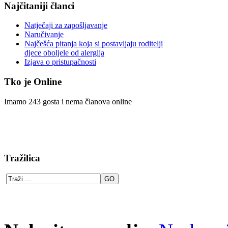
Najčitaniji članci
Natječaji za zapošljavanje
Naručivanje
Najčešća pitanja koja si postavljaju roditelji
djece oboljele od alergija
Izjava o pristupačnosti
Tko je Online
Imamo 243 gosta i nema članova online
Tražilica