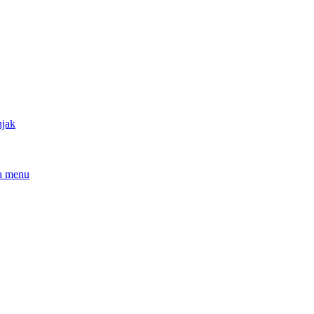
njak
a menu