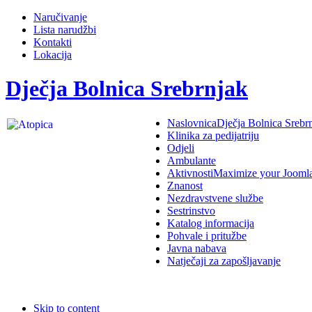
Naručivanje
Lista narudžbi
Kontakti
Lokacija
Dječja Bolnica Srebrnjak
Naslovnica
Dječja Bolnica Srebr
Klinika za pedijatriju
Odjeli
Ambulante
Aktivnosti
Maximize your Jooml
Znanost
Nezdravstvene službe
Sestrinstvo
Katalog informacija
Pohvale i pritužbe
Javna nabava
Natječaji za zapošljavanje
Skip to content