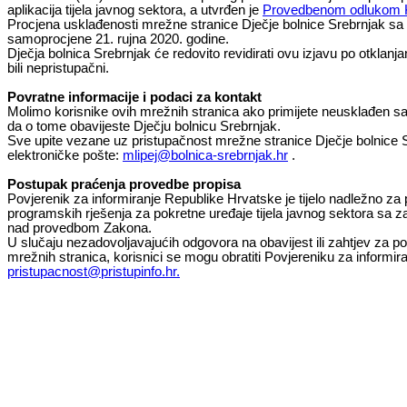
aplikacija tijela javnog sektora, a utvrđen je
Provedbenom odlukom K
Procjena usklađenosti mrežne stranice Dječje bolnice Srebrnjak sa z
samoprocjene 21. rujna 2020. godine.
Dječja bolnica Srebrnjak će redovito revidirati ovu izjavu po otklanja
bili nepristupačni.
Povratne informacije i podaci za kontakt
Molimo korisnike ovih mrežnih stranica ako primijete neusklađen sa
da o tome obavijeste Dječju bolnicu Srebrnjak.
Sve upite vezane uz pristupačnost mrežne stranice Dječje bolnice S
elektroničke pošte:
mlipej@bolnica-srebrnjak.hr
.
Postupak praćenja provedbe propisa
Povjerenik za informiranje Republike Hrvatske je tijelo nadležno za
programskih rješenja za pokretne uređaje tijela javnog sektora sa z
nad provedbom Zakona.
U slučaju nezadovoljavajućih odgovora na obavijest ili zahtjev za po
mrežnih stranica, korisnici se mogu obratiti Povjereniku za informir
pristupacnost@pristupinfo.hr
.