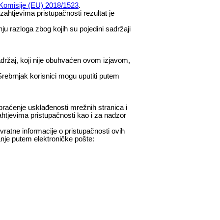
omisije (EU) 2018/1523
.
ahtjevima pristupačnosti rezultat je
nju razloga zbog kojih su pojedini sadržaji
držaj, koji nije obuhvaćen ovom izjavom,
rebrnjak korisnici mogu uputiti putem
 praćenje usklađenosti mrežnih stranica i
ahtjevima pristupačnosti kao i za nadzor
vratne informacije o pristupačnosti ovih
anje putem elektroničke pošte: