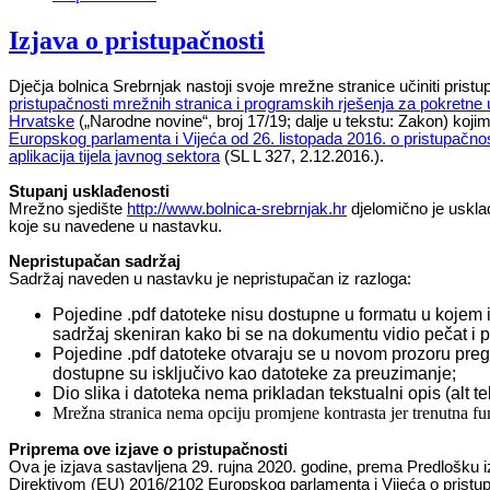
Izjava o pristupačnosti
Dječja bolnica Srebrnjak nastoji svoje mrežne stranice učiniti pris
pristupačnosti mrežnih stranica i programskih rješenja za pokretne 
Hrvatske
(„Narodne novine“, broj 17/19; dalje u tekstu: Zakon) koji
Europskog parlamenta i Vijeća od 26. listopada 2016. o pristupačnost
aplikacija tijela javnog sektora
(SL L 327, 2.12.2016.).
Stupanj usklađenosti
Mrežno sjedište
http://www.bolnica-srebrnjak.hr
djelomično je uskl
koje su navedene u nastavku.
Nepristupačan sadržaj
Sadržaj naveden u nastavku je nepristupačan iz razloga:
Pojedine .pdf datoteke nisu dostupne u formatu u kojem ih
sadržaj skeniran kako bi se na dokumentu vidio pečat i p
Pojedine .pdf datoteke otvaraju se u novom prozoru pregle
dostupne su isključivo kao datoteke za preuzimanje;
Dio slika i datoteka nema prikladan tekstualni opis (alt te
Mrežna stranica nema opciju promjene kontrasta jer trenutna fu
Priprema ove izjave o pristupačnosti
Ova je izjava sastavljena 29. rujna 2020. godine, prema Predlošku iz
Direktivom (EU) 2016/2102 Europskog parlamenta i Vijeća o pristupač