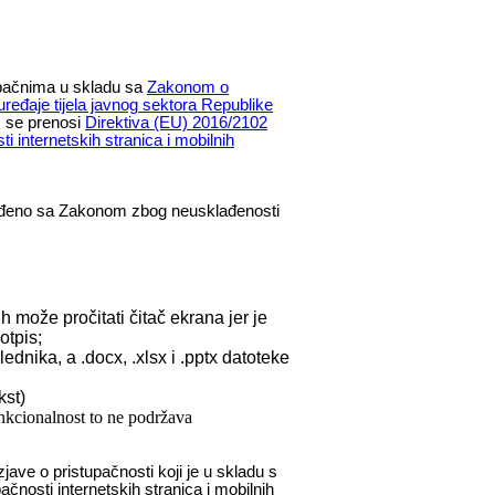
tupačnima u skladu sa
Zakonom o
uređaje tijela javnog sektora Republike
m se prenosi
Direktiva (EU) 2016/2102
i internetskih stranica i mobilnih
ađeno sa Zakonom zbog neusklađenosti
 može pročitati čitač ekrana jer je
otpis;
dnika, a .docx, .xlsx i .pptx datoteke
kst)
nkcionalnost to ne podržava
jave o pristupačnosti koji je u skladu s
nosti internetskih stranica i mobilnih