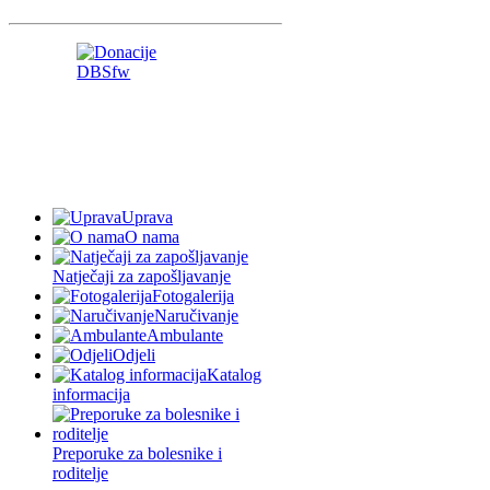
Uprava
O nama
Natječaji za zapošljavanje
Fotogalerija
Naručivanje
Ambulante
Odjeli
Katalog
informacija
Preporuke za bolesnike i
roditelje