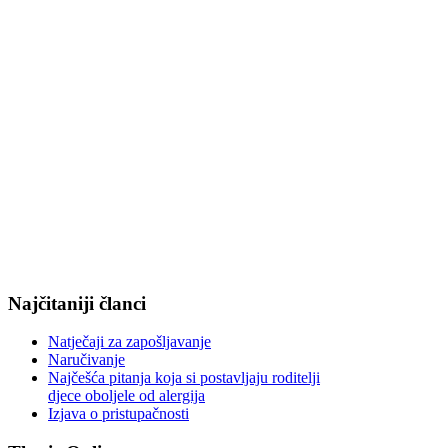
Najčitaniji članci
Natječaji za zapošljavanje
Naručivanje
Najčešća pitanja koja si postavljaju roditelji
djece oboljele od alergija
Izjava o pristupačnosti