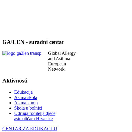
GA²LEN - suradni centar
Global Allergy
and Asthma
European
Network
Aktivnosti
Edukacija
Astma škola
Astma kamp
Škola u bolnici
Udruga roditelja djece
astmatičara Hrvatske
CENTAR ZA EDUKACIJU