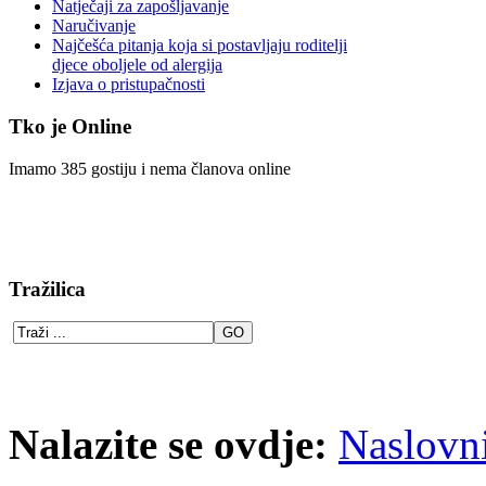
Natječaji za zapošljavanje
Naručivanje
Najčešća pitanja koja si postavljaju roditelji
djece oboljele od alergija
Izjava o pristupačnosti
Tko je Online
Imamo 385 gostiju i nema članova online
Tražilica
Nalazite se ovdje:
Naslovn