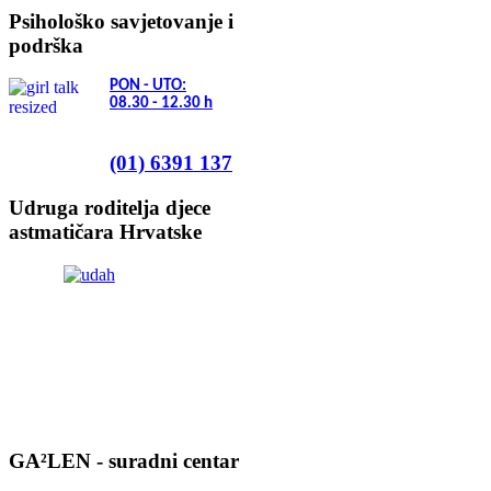
Psihološko savjetovanje i
podrška
PON - UTO:
08.30 - 12.30
h
(01) 6391 137
Udruga roditelja djece
astmatičara Hrvatske
GA²LEN - suradni centar