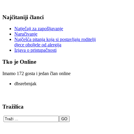
Najčitaniji članci
Natječaji za zapošljavanje
Naručivanje
Najčešća pitanja koja si postavljaju roditelji
djece oboljele od alergija
Izjava o pristupačnosti
Tko je Online
Imamo 172 gosta i jedan član online
dbsrebrnjak
Tražilica