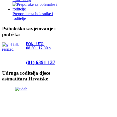
Preporuke za bolesnike i
roditelje
Psihološko savjetovanje i
podrška
PON - UTO:
08.30 - 12.30
h
(01) 6391 137
Udruga roditelja djece
astmatičara Hrvatske