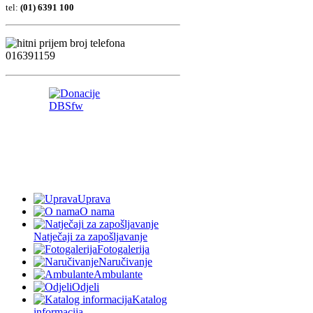
tel:
(01) 6391 100
Uprava
O nama
Natječaji za zapošljavanje
Fotogalerija
Naručivanje
Ambulante
Odjeli
Katalog
informacija