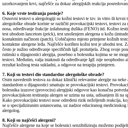
uzorkovanjem krvi, najčešće za dokaz alergijskih reakcija posredovani
6. Koje vrste testiranja postoje?
Osnovni testovi u alergologiji su kožni testovi te tzv. in vitro ili krv
alergološke obrade koriste se različiti provokacijski testovi, testovi za
nosa, određivanje frakcije izdahnutog dušika (FENO) itd. Kožno testir
test ubodom lancetom (prick), test unošenjem alergena u kožu (intraderm
kontaktnim načinom (patch). Uobičajeno mjesto primjene kožnih testov
kontaktne alergene leđa. Najčešće korišten kožni test je ubodni test. 
često je nužno određivanje specifičnih IgE protutijela. Zbog svoje pouzda
rutinski u dijagnostici alergija, posebno u bolesnika kojima se ne mogu u
testovi. Međutim, valja istaknuti da određivanje IgE nije neophodno ak
rezultat kožnog testa sukladni, a odgovor na terapiju primjeren.
7. Koji su testovi dio standardne alergološke obrade?
Osim navedenih testova za dokaz klinički relevantne alergije na neke a
standardom u dijagnostici smatraju se provokacijski testovi. Provokaci
bolesnika izazove (provocira) alergijski odgovor kao konačna potvrda
provokacijskom testiranju alergen se uzima na usta, udisanjem ili na sp
Kako provokacijski testovi nose određeni rizik neželjenih reakcija, ko
se u specijaliziranim ustanovama, uz nadzor educiranog medicinskog ka
alergolog.
8. Koji su najčešći alergeni?
Najčešće alergene na koje se bolesnici senzibiliziraju možemo podijel