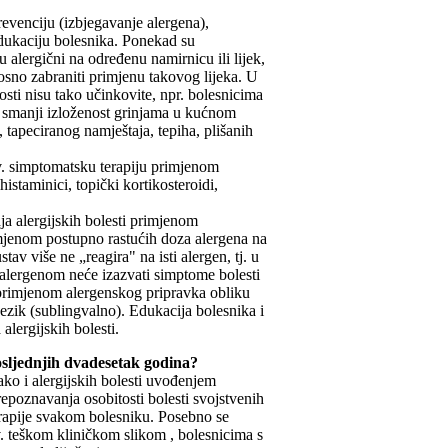
revenciju (izbjegavanje alergena),
 edukaciju bolesnika. Ponekad su
u alergični na određenu namirnicu ili lijek,
nosno zabraniti primjenu takovog lijeka. U
osti nisu tako učinkovite, npr. bolesnicima
se smanji izloženost grinjama u kućnom
, tapeciranog namještaja, tepiha, plišanih
v. simptomatsku terapiju primjenom
histaminici, topički kortikosteroidi,
nja alergijskih bolesti primjenom
imjenom postupno rastućih doza alergena na
stav više ne „reagira" na isti alergen, tj. u
 alergenom neće izazvati simptome bolesti
di primjenom alergenskog pripravka obliku
jezik (sublingvalno). Edukacija bolesnika i
lergijskih bolesti.
posljednjih dvadesetak godina?
ako i alergijskih bolesti uvođenjem
epoznavanja osobitosti bolesti svojstvenih
rapije svakom bolesniku. Posebno se
. teškom kliničkom slikom , bolesnicima s