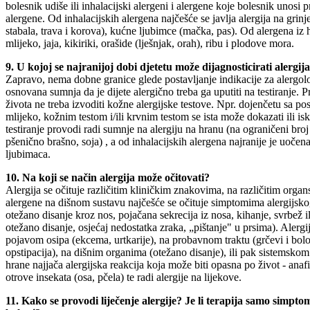
bolesnik udiše ili inhalacijski alergeni i alergene koje bolesnik unosi 
alergene. Od inhalacijskih alergena najčešće se javlja alergija na grin
stabala, trava i korova), kućne ljubimce (mačka, pas). Od alergena iz h
mlijeko, jaja, kikiriki, orašide (lješnjak, orah), ribu i plodove mora.
9. U kojoj se najranijoj dobi djetetu može dijagnosticirati alergij
Zapravo, nema dobne granice glede postavljanje indikacije za alergolo
osnovana sumnja da je dijete alergično treba ga uputiti na testiranje. P
života ne treba izvoditi kožne alergijske testove. Npr. dojenčetu sa p
mlijeko, kožnim testom i/ili krvnim testom se ista može dokazati ili is
testiranje provodi radi sumnje na alergiju na hranu (na ograničeni broj 
pšenično brašno, soja) , a od inhalacijskih alergena najranije je uočena
ljubimaca.
10. Na koji se način alergija može očitovati?
Alergija se očituje različitim kliničkim znakovima, na različitim orga
alergene na dišnom sustavu najčešće se očituje simptomima alergijskog
otežano disanje kroz nos, pojačana sekrecija iz nosa, kihanje, svrbež i
otežano disanje, osjećaj nedostatka zraka, „pištanje" u prsima). Alerg
pojavom osipa (ekcema, urtkarije), na probavnom traktu (grčevi i bolov
opstipacija), na dišnim organima (otežano disanje), ili pak sistemsk
hrane najjača alergijska reakcija koja može biti opasna po život - anafil
otrove insekata (osa, pčela) te radi alergije na lijekove.
11. Kako se provodi liječenje alergije? Je li terapija samo simpto