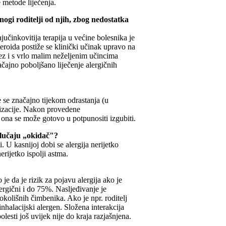
 metode liječenja.
nogi roditelji od njih, zbog nedostatka
jučinkovitija terapija u većine bolesnika je
eroida postiže se klinički učinak upravo na
bez i s vrlo malim neželjenim učincima
čajno poboljšano liječenje alergičnih
e se značajno tijekom odrastanja (u
lizacije. Nakon provedene
ta ona se može gotovo u potpunositi izgubiti.
 slučaju „okidač"?
. U kasnijoj dobi se alergija nerijetko
erijetko ispolji astma.
je da je rizik za pojavu alergija ako je
ergični i do 75%. Nasljeđivanje je
 okolišnih čimbenika. Ako je npr. roditelj
inhalacijski alergen. Složena interakcija
olesti još uvijek nije do kraja razjašnjena.