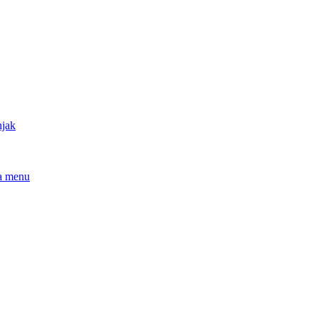
njak
a menu