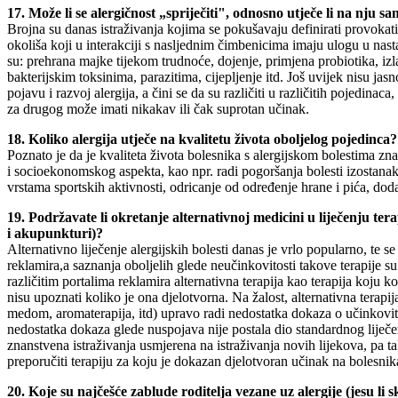
17. Može li se alergičnost „spriječiti", odnosno utječe li na nju sa
Brojna su danas istraživanja kojima se pokušavaju definirati provokativn
okoliša koji u interakciji s nasljednim čimbenicima imaju ulogu u nasta
su: prehrana majke tijekom trudnoće, dojenje, primjena probiotika, izl
bakterijskim toksinima, parazitima, cijepljenje itd. Još uvijek nisu ja
pojavu i razvoj alergija, a čini se da su različiti u različitih pojedinac
za drugog može imati nikakav ili čak suprotan učinak.
18. Koliko alergija utječe na kvalitetu života oboljelog pojedinca?
Poznato je da je kvaliteta života bolesnika s alergijskom bolestima zn
i socioekonomskog aspekta, kao npr. radi pogoršanja bolesti izostana
vrstama sportskih aktivnosti, odricanje od određenje hrane i pića, doda
19. Podržavate li okretanje alternativnoj medicini u liječenju ter
i akupunkturi)?
Alternativno liječenje alergijskih bolesti danas je vrlo popularno, te se
reklamira,a saznanja oboljelih glede neučinkovitosti takove terapije s
različitim portalima reklamira alternativna terapija kao terapija koju ko
nisu upoznati koliko je ona djelotvorna. Na žalost, alternativna terapi
medom, aromaterapija, itd) upravo radi nedostatka dokaza o učinkovit
nedostatka dokaza glede nuspojava nije postala dio standardnog liječenj
znanstvena istraživanja usmjerena na istraživanja novih lijekova, pa ta
preporučiti terapiju za koju je dokazan djelotvoran učinak na bolesnik
20. Koje su najčešće zablude roditelja vezane uz alergije (jesu li sk