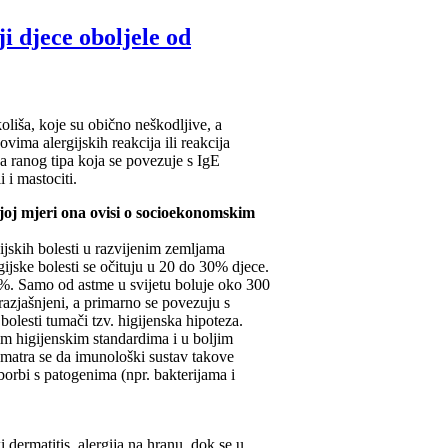
ji djece oboljele od
koliša, koje su obično neškodljive, a
ovima alergijskih reakcija ili reakcija
ija ranog tipa koja se povezuje s IgE
 i mastociti.
kojoj mjeri ona ovisi o socioekonomskim
gijskih bolesti u razvijenim zemljama
ijske bolesti se očituju u 20 do 30% djece.
15%. Samo od astme u svijetu boluje oko 300
 razjašnjeni, a primarno se povezuju s
bolesti tumači tzv. higijenska hipoteza.
kim higijenskim standardima i u boljim
Smatra se da imunološki sustav takove
borbi s patogenima (npr. bakterijama i
i dermatitis, alergija na hranu, dok se u