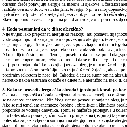
odraslih češće pojavljuju alergije na insekte ili lijekove. Učestalost aler
različita ovisno o dobi, vrsti alergena, te regiji. Npr. u ranoj dojenačko
bjelančevine (proteine) kravljeg mlijeka , dok je u odraslih češća aler
Slavoniji puno je češća alergija na pelud ambrozije u usporedbi s djec
4. Kada posumnjati da je dijete alergično?
Nije uvijek lako prepoznati alergijsku reakciju, niti postaviti dijagnozu 
vrste osipa, npr. urtikarija primarno povezuju s alergijom, te se djeca 
osipa nije alergija. S druge strane djeca s ponavljajućim dišnim tegoba
nosa ili otežano disanje se nepotrebno i neučinkovito pokušavaju liječit
Ako je dijete često „prehlađeno", a posebno ako se tzv. prehlada „sp
tjelesnom temperaturom, treba posumnjati da se radi o alergiji i dijete
valja posumnjati ukoliko postoji dijagnoza alergije unutar uže obitelj
u istom vremenskom razdoblju, ako traju duže od 2 tjedna, ako su pop
prozirnim sekretom iz nosa, itd. Također, djecu sa sumnjom na alergiju n
nerijetko nakon testiranja dokaže da dijete nije alergično na lijek, tj. 
5. Kako se provodi alergološka obrada? (postupak korak po kor
Osnovna alergološka obrada pacijenta primarno se temelji na opširno
se na osnovi anamneze i kliničkog statusa postavi sumnja na alergiju pa
Ako se niti temeljem anamneze (osobne i obiteljske) i kliničkog pregl
preporuča se vođenje dnevnika. Tomu se najčešće pribjegava u bolesni
ili u bolesnika s ponavljajućim kožnim primjenama (osipima) koje n
bolesnika sa postavljenom sumnjom na alergiju na inhalacijske alergene
standardnom paletom inhalacijskih alergena potom se obično učini spi