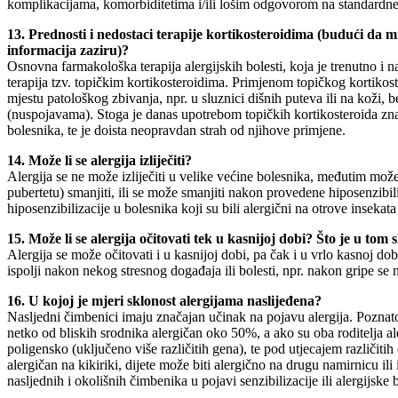
komplikacijama, komorbiditetima i/ili lošim odgovorom na standardne
13. Prednosti i nedostaci terapije kortikosteroidima (budući da m
informacija zaziru)?
Osnovna farmakološka terapija alergijskih bolesti, koja je trenutno i na
terapija tzv. topičkim kortikosteroidima. Primjenom topičkog kortikost
mjestu patološkog zbivanja, npr. u sluznici dišnih puteva ili na koži, 
(nuspojavama). Stoga je danas upotrebom topičkih kortikosteroida zna
bolesnika, te je doista neopravdan strah od njihove primjene.
14. Može li se alergija izliječiti?
Alergija se ne može izliječiti u velike većine bolesnika, međutim mož
pubertetu) smanjiti, ili se može smanjiti nakon provedene hiposenzibi
hiposenzibilizacije u bolesnika koji su bili alergični na otrove inseka
15. Može li se alergija očitovati tek u kasnijoj dobi? Što je u tom
Alergija se može očitovati i u kasnijoj dobi, pa čak i u vrlo kasnoj dobi
ispolji nakon nekog stresnog događaja ili bolesti, npr. nakon gripe se n
16. U kojoj je mjeri sklonost alergijama naslijeđena?
Nasljedni čimbenici imaju značajan učinak na pojavu alergija. Poznato 
netko od bliskih srodnika alergičan oko 50%, a ako su oba roditelja al
poligensko (uključeno više različitih gena), te pod utjecajem različitih
alergičan na kikiriki, dijete može biti alergično na drugu namirnicu ili 
nasljednih i okolišnih čimbenika u pojavi senzibilizacije ili alergijske b