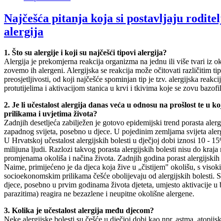
Najčešća pitanja koja si postavljaju roditel
alergija
1. Što su alergije i koji su najčešći tipovi alergija?
Alergija je prekomjerna reakcija organizma na jednu ili više tvari iz o
zovemo ih alergeni. Alergijska se reakcija može očitovati različitim tip
preosjetljivosti, od koji najčešće spominjan tip je tzv. alergijska reakc
protutijelima i aktivacijom stanica u krvi i tkivima koje se zovu bazofili
2. Je li učestalost alergija danas veća u odnosu na prošlost te u 
prilikama i uvjetima života?
Zadnjih desetljeća zabilježen je gotovo epidemijski trend porasta aler
zapadnog svijeta, posebno u djece. U pojedinim zemljama svijeta alerg
U Hrvatskoj učestalost alergijskih bolesti u dječjoj dobi iznosi 10 - 
milijuna ljudi. Razlozi takvog porasta alergijskih bolesti nisu do kraja
promjenama okoliša i načina života. Zadnjih godina porast alergijskih 
Naime, primijećeno je da djeca koja žive u „čistijem" okolišu, s viso
socioekonomskim prilikama češće obolijevaju od alergijskih bolesti. 
djece, posebno u prvim godinama života djeteta, umjesto aktivacije u 
parazitima) reagira ne bezazlene i neupitne okolišne alergene.
3. Kolika je učestalost alergija među djecom?
Neke alergijske bolesti su češće u dječjoj dobi kao npr. astma, atopijsk