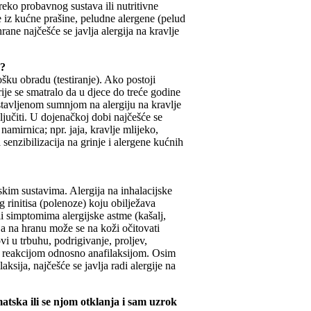
preko probavnog sustava ili nutritivne
je iz kućne prašine, peludne alergene (pelud
rane najčešće se javlja alergija na kravlje
a?
šku obradu (testiranje). Ako postoji
rije se smatralo da u djece do treće godine
ostavljenom sumnjom na alergiju na kravlje
ključiti. U dojenačkoj dobi najčešće se
namirnica; npr. jaja, kravlje mlijeko,
 senzibilizacija na grinje i alergene kućnih
nskim sustavima. Alergija na inhalacijske
 rinitisa (polenoze) koju obilježava
li simptomima alergijske astme (kašalj,
ija na hranu može se na koži očitovati
i u trbuhu, podrigivanje, proljev,
om reakcijom odnosno anafilaksijom. Osim
aksija, najčešće se javlja radi alergije na
matska ili se njom otklanja i sam uzrok