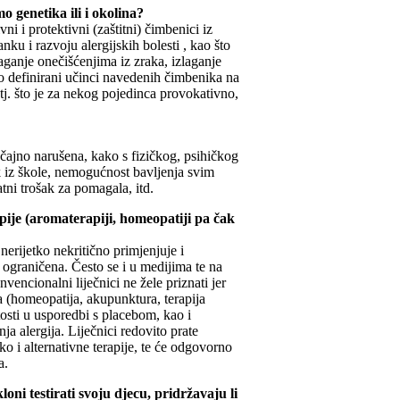
mo genetika ili i okolina?
i i protektivni (zaštitni) čimbenici iz
nku i razvoju alergijskih bolesti , kao što
aganje onečišćenjima iz zraka, izlaganje
sno definirani učinci navedenih čimbenika na
a, tj. što je za nekog pojedinca provokativno,
ačajno narušena, kako s fizičkog, psihičkog
k iz škole, nemogućnost bavljenja svim
tni trošak za pomagala, itd.
apije (aromaterapiji, homeopatiji pa čak
 nerijetko nekritično primjenjuje i
u ograničena. Često se i u medijima te na
nvencionalni liječnici ne žele priznati jer
ja (homeopatija, akupunktura, terapija
osti u usporedbi s placebom, kao i
a alergija. Liječnici redovito prate
ko i alternativne terapije, te će odgovorno
a.
loni testirati svoju djecu, pridržavaju li