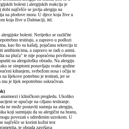
gijskih bolesti i alergijskih reakcija je
j dobi najčešće se javlja alergija na
gija na plodove mora. U djece koja žive u
om koja žive u Dalmaciji, itd.
alergijske bolesti. Nerijetko se različite
nepotrebno testiraju, a zapravo u podlozi
ma, kao što su kašalj, pojačana sekrecija iz
i antibioticima, a zapravo se radi o astmi.
ušta na pluća" te nije popraćena povišenom
 uputiti na alergološku obradu. Na alergiju
i, ako se simptomi ponavljaju svake godine
raćeni kihanjem, svrbežom nosa i očiju te
a lijekove potrebno je testirati, jer se
da mu je lijek nepotrebno uskraćivan.
ak)
j anamnezi i kliničkom pregledu. Ukoliko
cijent se upućuje na ciljano testiranje.
eda ne može postaviti sumnja na alergiju,
ka koji sumnjaju da su alergični na hranu,
e mogu povezati s određenim uzrokom. U
 najčešće se koristi kožni test
rometrija, te obrada završava