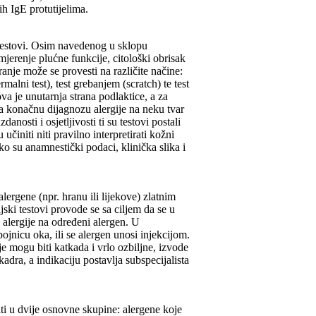
h IgE protutijelima.
ni testovi. Osim navedenog u sklopu
 mjerenje plućne funkcije, citološki obrisak
anje može se provesti na različite načine:
alni test), test grebanjem (scratch) te test
a je unutarnja strana podlaktice, a za
Za konačnu dijagnozu alergije na neku tvar
nosti i osjetljivosti ti su testovi postali
činiti niti pravilno interpretirati kožni
o su anamnestički podaci, klinička slika i
lergene (npr. hranu ili lijekove) zlatnim
jski testovi provode se sa ciljem da se u
 alergije na određeni alergen. U
ojnicu oka, ili se alergen unosi injekcijom.
je mogu biti katkada i vrlo ozbiljne, izvode
dra, a indikaciju postavlja subspecijalista
iti u dvije osnovne skupine: alergene koje