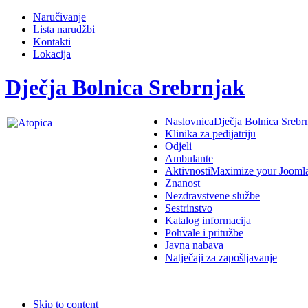
Naručivanje
Lista narudžbi
Kontakti
Lokacija
Dječja Bolnica Srebrnjak
Naslovnica
Dječja Bolnica Srebr
Klinika za pedijatriju
Odjeli
Ambulante
Aktivnosti
Maximize your Jooml
Znanost
Nezdravstvene službe
Sestrinstvo
Katalog informacija
Pohvale i pritužbe
Javna nabava
Natječaji za zapošljavanje
Skip to content