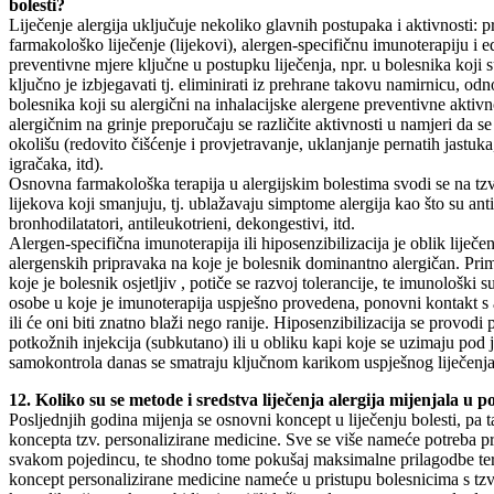
bolesti?
Liječenje alergija uključuje nekoliko glavnih postupaka i aktivnosti: p
farmakološko liječenje (lijekovi), alergen-specifičnu imunoterapiju i
preventivne mjere ključne u postupku liječenja, npr. u bolesnika koji s
ključno je izbjegavati tj. eliminirati iz prehrane takovu namirnicu, od
bolesnika koji su alergični na inhalacijske alergene preventivne aktivn
alergičnim na grinje preporučaju se različite aktivnosti u namjeri da 
okolišu (redovito čišćenje i provjetravanje, uklanjanje pernatih jastuka
igračaka, itd).
Osnovna farmakološka terapija u alergijskim bolestima svodi se na tz
lijekova koji smanjuju, tj. ublažavaju simptome alergija kao što su anti
bronhodilatatori, antileukotrieni, dekongestivi, itd.
Alergen-specifična imunoterapija ili hiposenzibilizacija je oblik liječe
alergenskih pripravaka na koje je bolesnik dominantno alergičan. Pr
koje je bolesnik osjetljiv , potiče se razvoj tolerancije, te imunološki su
osobe u koje je imunoterapija uspješno provedena, ponovni kontakt s
ili će oni biti znatno blaži nego ranije. Hiposenzibilizacija se provo
potkožnih injekcija (subkutano) ili u obliku kapi koje se uzimaju pod 
samokontrola danas se smatraju ključnom karikom uspješnog liječenja a
12. Koliko su se metode i sredstva liječenja alergija mijenjala u 
Posljednjih godina mijenja se osnovni koncept u liječenju bolesti, pa t
koncepta tzv. personalizirane medicine. Sve se više nameće potreba pr
svakom pojedincu, te shodno tome pokušaj maksimalne prilagodbe te
koncept personalizirane medicine nameće u pristupu bolesnicima s tzv