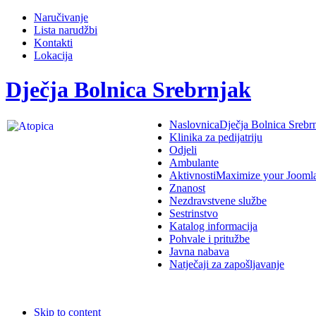
Naručivanje
Lista narudžbi
Kontakti
Lokacija
Dječja Bolnica Srebrnjak
Naslovnica
Dječja Bolnica Srebr
Klinika za pedijatriju
Odjeli
Ambulante
Aktivnosti
Maximize your Jooml
Znanost
Nezdravstvene službe
Sestrinstvo
Katalog informacija
Pohvale i pritužbe
Javna nabava
Natječaji za zapošljavanje
Skip to content