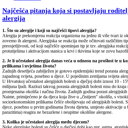
Najčešća pitanja koja si postavljaju roditel
alergija
1. Što su alergije i koji su najčešći tipovi alergija?
Alergija je prekomjerna reakcija organizma na jednu ili više tvari iz o
zovemo ih alergeni. Alergijska se reakcija može očitovati različitim tip
preosjetljivosti, od koji najčešće spominjan tip je tzv. alergijska reakc
protutijelima i aktivacijom stanica u krvi i tkivima koje se zovu bazofili
2. Je li učestalost alergija danas veća u odnosu na prošlost te u 
prilikama i uvjetima života?
Zadnjih desetljeća zabilježen je gotovo epidemijski trend porasta aler
zapadnog svijeta, posebno u djece. U pojedinim zemljama svijeta alerg
U Hrvatskoj učestalost alergijskih bolesti u dječjoj dobi iznosi 10 - 
milijuna ljudi. Razlozi takvog porasta alergijskih bolesti nisu do kraja
promjenama okoliša i načina života. Zadnjih godina porast alergijskih 
Naime, primijećeno je da djeca koja žive u „čistijem" okolišu, s viso
socioekonomskim prilikama češće obolijevaju od alergijskih bolesti. 
djece, posebno u prvim godinama života djeteta, umjesto aktivacije u 
parazitima) reagira ne bezazlene i neupitne okolišne alergene.
3. Kolika je učestalost alergija među djecom?
Neke alergijske bolesti su češće u dječjoj dobi kao npr. astma, atopijsk