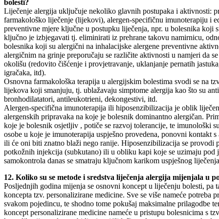
bolesti?
Liječenje alergija uključuje nekoliko glavnih postupaka i aktivnosti: p
farmakološko liječenje (lijekovi), alergen-specifičnu imunoterapiju i
preventivne mjere ključne u postupku liječenja, npr. u bolesnika koji s
ključno je izbjegavati tj. eliminirati iz prehrane takovu namirnicu, od
bolesnika koji su alergični na inhalacijske alergene preventivne aktivn
alergičnim na grinje preporučaju se različite aktivnosti u namjeri da 
okolišu (redovito čišćenje i provjetravanje, uklanjanje pernatih jastuka
igračaka, itd).
Osnovna farmakološka terapija u alergijskim bolestima svodi se na tz
lijekova koji smanjuju, tj. ublažavaju simptome alergija kao što su anti
bronhodilatatori, antileukotrieni, dekongestivi, itd.
Alergen-specifična imunoterapija ili hiposenzibilizacija je oblik liječe
alergenskih pripravaka na koje je bolesnik dominantno alergičan. Pr
koje je bolesnik osjetljiv , potiče se razvoj tolerancije, te imunološki su
osobe u koje je imunoterapija uspješno provedena, ponovni kontakt s
ili će oni biti znatno blaži nego ranije. Hiposenzibilizacija se provo
potkožnih injekcija (subkutano) ili u obliku kapi koje se uzimaju pod 
samokontrola danas se smatraju ključnom karikom uspješnog liječenja a
12. Koliko su se metode i sredstva liječenja alergija mijenjala u 
Posljednjih godina mijenja se osnovni koncept u liječenju bolesti, pa t
koncepta tzv. personalizirane medicine. Sve se više nameće potreba pr
svakom pojedincu, te shodno tome pokušaj maksimalne prilagodbe te
koncept personalizirane medicine nameće u pristupu bolesnicima s tzv