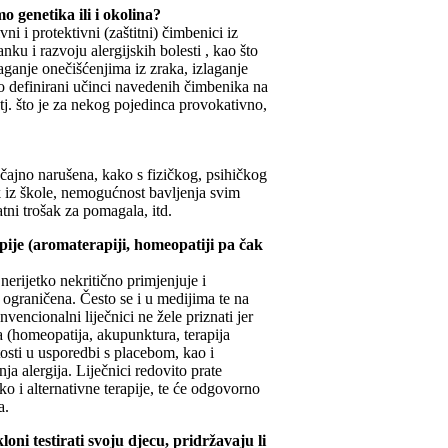
mo genetika ili i okolina?
i i protektivni (zaštitni) čimbenici iz
nku i razvoju alergijskih bolesti , kao što
aganje onečišćenjima iz zraka, izlaganje
sno definirani učinci navedenih čimbenika na
a, tj. što je za nekog pojedinca provokativno,
ačajno narušena, kako s fizičkog, psihičkog
k iz škole, nemogućnost bavljenja svim
tni trošak za pomagala, itd.
apije (aromaterapiji, homeopatiji pa čak
 nerijetko nekritično primjenjuje i
u ograničena. Često se i u medijima te na
nvencionalni liječnici ne žele priznati jer
ja (homeopatija, akupunktura, terapija
osti u usporedbi s placebom, kao i
a alergija. Liječnici redovito prate
ko i alternativne terapije, te će odgovorno
a.
loni testirati svoju djecu, pridržavaju li