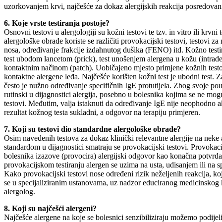
uzorkovanjem krvi, najčešće za dokaz alergijskih reakcija posredovani
6. Koje vrste testiranja postoje?
Osnovni testovi u alergologiji su kožni testovi te tzv. in vitro ili krv
alergološke obrade koriste se različiti provokacijski testovi, testovi za
nosa, određivanje frakcije izdahnutog dušika (FENO) itd. Kožno testir
test ubodom lancetom (prick), test unošenjem alergena u kožu (intraderm
kontaktnim načinom (patch). Uobičajeno mjesto primjene kožnih testov
kontaktne alergene leđa. Najčešće korišten kožni test je ubodni test. 
često je nužno određivanje specifičnih IgE protutijela. Zbog svoje pouzda
rutinski u dijagnostici alergija, posebno u bolesnika kojima se ne mogu u
testovi. Međutim, valja istaknuti da određivanje IgE nije neophodno ak
rezultat kožnog testa sukladni, a odgovor na terapiju primjeren.
7. Koji su testovi dio standardne alergološke obrade?
Osim navedenih testova za dokaz klinički relevantne alergije na neke a
standardom u dijagnostici smatraju se provokacijski testovi. Provokaci
bolesnika izazove (provocira) alergijski odgovor kao konačna potvrda
provokacijskom testiranju alergen se uzima na usta, udisanjem ili na sp
Kako provokacijski testovi nose određeni rizik neželjenih reakcija, ko
se u specijaliziranim ustanovama, uz nadzor educiranog medicinskog ka
alergolog.
8. Koji su najčešći alergeni?
Najčešće alergene na koje se bolesnici senzibiliziraju možemo podijel