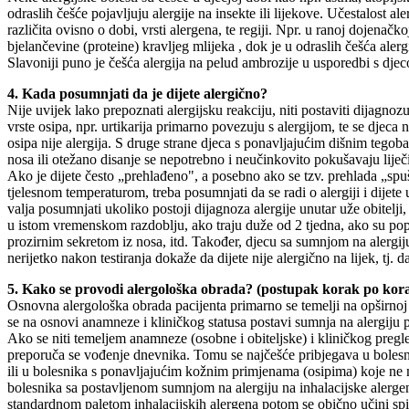
odraslih češće pojavljuju alergije na insekte ili lijekove. Učestalost aler
različita ovisno o dobi, vrsti alergena, te regiji. Npr. u ranoj dojenačko
bjelančevine (proteine) kravljeg mlijeka , dok je u odraslih češća aler
Slavoniji puno je češća alergija na pelud ambrozije u usporedbi s djec
4. Kada posumnjati da je dijete alergično?
Nije uvijek lako prepoznati alergijsku reakciju, niti postaviti dijagnozu 
vrste osipa, npr. urtikarija primarno povezuju s alergijom, te se djeca 
osipa nije alergija. S druge strane djeca s ponavljajućim dišnim tegoba
nosa ili otežano disanje se nepotrebno i neučinkovito pokušavaju liječit
Ako je dijete često „prehlađeno", a posebno ako se tzv. prehlada „sp
tjelesnom temperaturom, treba posumnjati da se radi o alergiji i dijete
valja posumnjati ukoliko postoji dijagnoza alergije unutar uže obitelj
u istom vremenskom razdoblju, ako traju duže od 2 tjedna, ako su pop
prozirnim sekretom iz nosa, itd. Također, djecu sa sumnjom na alergiju n
nerijetko nakon testiranja dokaže da dijete nije alergično na lijek, tj. 
5. Kako se provodi alergološka obrada? (postupak korak po kor
Osnovna alergološka obrada pacijenta primarno se temelji na opširno
se na osnovi anamneze i kliničkog statusa postavi sumnja na alergiju pa
Ako se niti temeljem anamneze (osobne i obiteljske) i kliničkog pregl
preporuča se vođenje dnevnika. Tomu se najčešće pribjegava u bolesni
ili u bolesnika s ponavljajućim kožnim primjenama (osipima) koje n
bolesnika sa postavljenom sumnjom na alergiju na inhalacijske alergene
standardnom paletom inhalacijskih alergena potom se obično učini spi