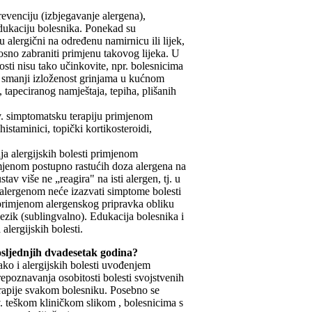
revenciju (izbjegavanje alergena),
 edukaciju bolesnika. Ponekad su
u alergični na određenu namirnicu ili lijek,
nosno zabraniti primjenu takovog lijeka. U
osti nisu tako učinkovite, npr. bolesnicima
se smanji izloženost grinjama u kućnom
, tapeciranog namještaja, tepiha, plišanih
v. simptomatsku terapiju primjenom
histaminici, topički kortikosteroidi,
nja alergijskih bolesti primjenom
imjenom postupno rastućih doza alergena na
stav više ne „reagira" na isti alergen, tj. u
 alergenom neće izazvati simptome bolesti
di primjenom alergenskog pripravka obliku
jezik (sublingvalno). Edukacija bolesnika i
lergijskih bolesti.
posljednjih dvadesetak godina?
ako i alergijskih bolesti uvođenjem
epoznavanja osobitosti bolesti svojstvenih
rapije svakom bolesniku. Posebno se
. teškom kliničkom slikom , bolesnicima s