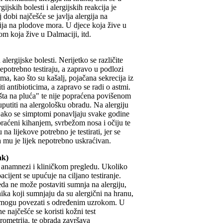
gijskih bolesti i alergijskih reakcija je
j dobi najčešće se javlja alergija na
gija na plodove mora. U djece koja žive u
om koja žive u Dalmaciji, itd.
alergijske bolesti. Nerijetko se različite
nepotrebno testiraju, a zapravo u podlozi
ma, kao što su kašalj, pojačana sekrecija iz
i antibioticima, a zapravo se radi o astmi.
ušta na pluća" te nije popraćena povišenom
 uputiti na alergološku obradu. Na alergiju
i, ako se simptomi ponavljaju svake godine
raćeni kihanjem, svrbežom nosa i očiju te
a lijekove potrebno je testirati, jer se
da mu je lijek nepotrebno uskraćivan.
ak)
j anamnezi i kliničkom pregledu. Ukoliko
cijent se upućuje na ciljano testiranje.
eda ne može postaviti sumnja na alergiju,
ka koji sumnjaju da su alergični na hranu,
e mogu povezati s određenim uzrokom. U
 najčešće se koristi kožni test
rometrija, te obrada završava