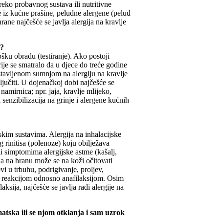
preko probavnog sustava ili nutritivne
je iz kućne prašine, peludne alergene (pelud
rane najčešće se javlja alergija na kravlje
a?
šku obradu (testiranje). Ako postoji
rije se smatralo da u djece do treće godine
ostavljenom sumnjom na alergiju na kravlje
ključiti. U dojenačkoj dobi najčešće se
namirnica; npr. jaja, kravlje mlijeko,
 senzibilizacija na grinje i alergene kućnih
nskim sustavima. Alergija na inhalacijske
 rinitisa (polenoze) koju obilježava
li simptomima alergijske astme (kašalj,
ija na hranu može se na koži očitovati
i u trbuhu, podrigivanje, proljev,
om reakcijom odnosno anafilaksijom. Osim
aksija, najčešće se javlja radi alergije na
matska ili se njom otklanja i sam uzrok