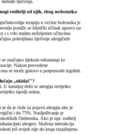
 metode liječenja.
nogi roditelji od njih, zbog nedostatka
jučinkovitija terapija u većine bolesnika je
eroida postiže se klinički učinak upravo na
bez i s vrlo malim neželjenim učincima
čajno poboljšano liječenje alergičnih
e se značajno tijekom odrastanja (u
lizacije. Nakon provedene
ta ona se može gotovo u potpunositi izgubiti.
 slučaju „okidač"?
. U kasnijoj dobi se alergija nerijetko
erijetko ispolji astma.
je da je rizik za pojavu alergija ako je
ergični i do 75%. Nasljeđivanje je
 okolišnih čimbenika. Ako je npr. roditelj
inhalacijski alergen. Složena interakcija
olesti još uvijek nije do kraja razjašnjena.