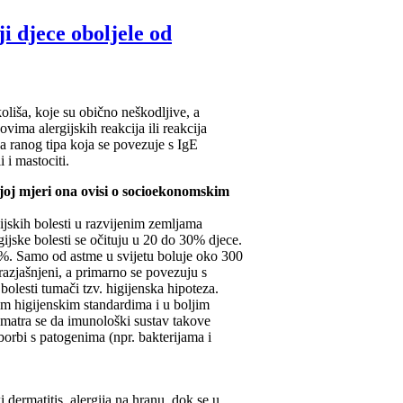
ji djece oboljele od
koliša, koje su obično neškodljive, a
ovima alergijskih reakcija ili reakcija
ija ranog tipa koja se povezuje s IgE
 i mastociti.
kojoj mjeri ona ovisi o socioekonomskim
gijskih bolesti u razvijenim zemljama
ijske bolesti se očituju u 20 do 30% djece.
15%. Samo od astme u svijetu boluje oko 300
 razjašnjeni, a primarno se povezuju s
bolesti tumači tzv. higijenska hipoteza.
kim higijenskim standardima i u boljim
Smatra se da imunološki sustav takove
borbi s patogenima (npr. bakterijama i
i dermatitis, alergija na hranu, dok se u