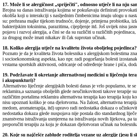
17. Može li se alergičnost „spriječiti", odnosno utječe li na nju sa
Brojna su danas istraživanja kojima se pokušavaju definirati provokativn
okoliša koji u interakciji s nasljednim čimbenicima imaju ulogu u nasta
su: prehrana majke tijekom trudnoće, dojenje, primjena probiotika, izl
bakterijskim toksinima, parazitima, cijepljenje itd. Još uvijek nisu ja
pojavu i razvoj alergija, a čini se da su različiti u različitih pojedinac
za drugog može imati nikakav ili čak suprotan učinak.
18. Koliko alergija utječe na kvalitetu života oboljelog pojedinca?
Poznato je da je kvaliteta života bolesnika s alergijskom bolestima zn
i socioekonomskog aspekta, kao npr. radi pogoršanja bolesti izostana
vrstama sportskih aktivnosti, odricanje od određenje hrane i pića, doda
19. Podržavate li okretanje alternativnoj medicini u liječenju ter
i akupunkturi)?
Alternativno liječenje alergijskih bolesti danas je vrlo popularno, te se
reklamira,a saznanja oboljelih glede neučinkovitosti takove terapije s
različitim portalima reklamira alternativna terapija kao terapija koju ko
nisu upoznati koliko je ona djelotvorna. Na žalost, alternativna terapi
medom, aromaterapija, itd) upravo radi nedostatka dokaza o učinkovit
nedostatka dokaza glede nuspojava nije postala dio standardnog liječenj
znanstvena istraživanja usmjerena na istraživanja novih lijekova, pa ta
preporučiti terapiju za koju je dokazan djelotvoran učinak na bolesnik
20. Koje su najčešće zablude roditelja vezane uz alergije (jesu li sk