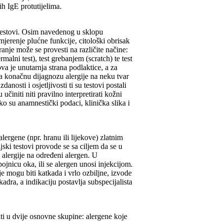
h IgE protutijelima.
ni testovi. Osim navedenog u sklopu
 mjerenje plućne funkcije, citološki obrisak
anje može se provesti na različite načine:
alni test), test grebanjem (scratch) te test
a je unutarnja strana podlaktice, a za
Za konačnu dijagnozu alergije na neku tvar
nosti i osjetljivosti ti su testovi postali
činiti niti pravilno interpretirati kožni
o su anamnestički podaci, klinička slika i
lergene (npr. hranu ili lijekove) zlatnim
jski testovi provode se sa ciljem da se u
 alergije na određeni alergen. U
ojnicu oka, ili se alergen unosi injekcijom.
je mogu biti katkada i vrlo ozbiljne, izvode
dra, a indikaciju postavlja subspecijalista
iti u dvije osnovne skupine: alergene koje