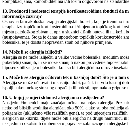
komplikacijama, komorbiditetima i/ili lošim odgovorom na standardne
13. Prednosti i nedostaci terapije kortikosteroidima (budući da m
informacija zaziru)?
Osnovna farmakološka terapija alergijskih bolesti, koja je trenutno i na
terapija tzv. topičkim kortikosteroidima. Primjenom topičkog kortikost
mjestu patološkog zbivanja, npr. u sluznici dišnih puteva ili na koži, 
(nuspojavama). Stoga je danas upotrebom topičkih kortikosteroida zna
bolesnika, te je doista neopravdan strah od njihove primjene.
14. Može li se alergija izliječiti?
Alergija se ne može izliječiti u velike većine bolesnika, međutim mož
pubertetu) smanjiti, ili se može smanjiti nakon provedene hiposenzibi
hiposenzibilizacije u bolesnika koji su bili alergični na otrove inseka
15. Može li se alergija očitovati tek u kasnijoj dobi? Što je u tom
Alergija se može očitovati i u kasnijoj dobi, pa čak i u vrlo kasnoj dobi
ispolji nakon nekog stresnog događaja ili bolesti, npr. nakon gripe se n
16. U kojoj je mjeri sklonost alergijama naslijeđena?
Nasljedni čimbenici imaju značajan učinak na pojavu alergija. Poznato 
netko od bliskih srodnika alergičan oko 50%, a ako su oba roditelja al
poligensko (uključeno više različitih gena), te pod utjecajem različitih
alergičan na kikiriki, dijete može biti alergično na drugu namirnicu ili 
nasljednih i okolišnih čimbenika u pojavi senzibilizacije ili alergijske b