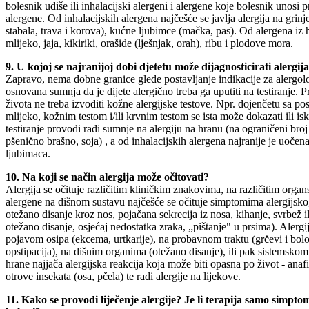
bolesnik udiše ili inhalacijski alergeni i alergene koje bolesnik unosi 
alergene. Od inhalacijskih alergena najčešće se javlja alergija na grin
stabala, trava i korova), kućne ljubimce (mačka, pas). Od alergena iz h
mlijeko, jaja, kikiriki, orašide (lješnjak, orah), ribu i plodove mora.
9. U kojoj se najranijoj dobi djetetu može dijagnosticirati alergij
Zapravo, nema dobne granice glede postavljanje indikacije za alergolo
osnovana sumnja da je dijete alergično treba ga uputiti na testiranje. P
života ne treba izvoditi kožne alergijske testove. Npr. dojenčetu sa p
mlijeko, kožnim testom i/ili krvnim testom se ista može dokazati ili is
testiranje provodi radi sumnje na alergiju na hranu (na ograničeni broj 
pšenično brašno, soja) , a od inhalacijskih alergena najranije je uočena
ljubimaca.
10. Na koji se način alergija može očitovati?
Alergija se očituje različitim kliničkim znakovima, na različitim orga
alergene na dišnom sustavu najčešće se očituje simptomima alergijskog
otežano disanje kroz nos, pojačana sekrecija iz nosa, kihanje, svrbež i
otežano disanje, osjećaj nedostatka zraka, „pištanje" u prsima). Alerg
pojavom osipa (ekcema, urtkarije), na probavnom traktu (grčevi i bolov
opstipacija), na dišnim organima (otežano disanje), ili pak sistemsk
hrane najjača alergijska reakcija koja može biti opasna po život - anafil
otrove insekata (osa, pčela) te radi alergije na lijekove.
11. Kako se provodi liječenje alergije? Je li terapija samo simpto