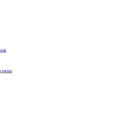
njak
a menu