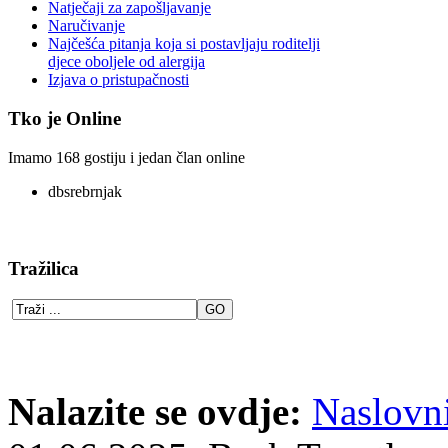
Natječaji za zapošljavanje
Naručivanje
Najčešća pitanja koja si postavljaju roditelji
djece oboljele od alergija
Izjava o pristupačnosti
Tko je Online
Imamo 168 gostiju i jedan član online
dbsrebrnjak
Tražilica
Nalazite se ovdje:
Naslovn