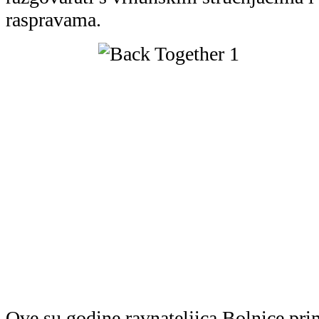
raspravama.
Ove su godine ravnateljica Bolnice pr