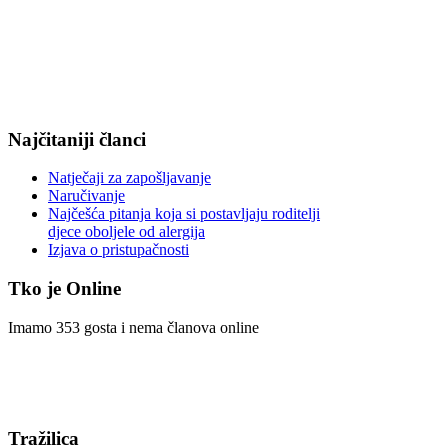
Najčitaniji članci
Natječaji za zapošljavanje
Naručivanje
Najčešća pitanja koja si postavljaju roditelji
djece oboljele od alergija
Izjava o pristupačnosti
Tko je Online
Imamo 353 gosta i nema članova online
Tražilica