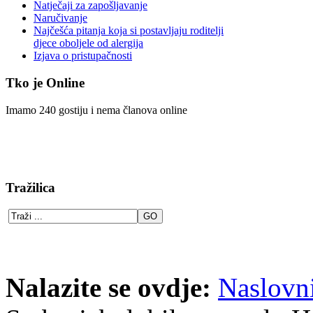
Natječaji za zapošljavanje
Naručivanje
Najčešća pitanja koja si postavljaju roditelji
djece oboljele od alergija
Izjava o pristupačnosti
Tko je Online
Imamo 240 gostiju i nema članova online
Tražilica
Nalazite se ovdje:
Naslovn