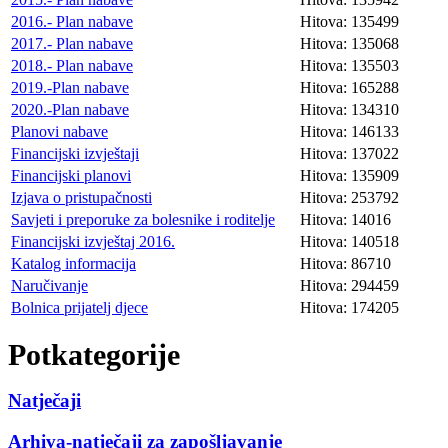
2016.- Plan nabave
Hitova: 135499
2017.- Plan nabave
Hitova: 135068
2018.- Plan nabave
Hitova: 135503
2019.-Plan nabave
Hitova: 165288
2020.-Plan nabave
Hitova: 134310
Planovi nabave
Hitova: 146133
Financijski izvještaji
Hitova: 137022
Financijski planovi
Hitova: 135909
Izjava o pristupačnosti
Hitova: 253792
Savjeti i preporuke za bolesnike i roditelje
Hitova: 14016
Financijski izvještaj 2016.
Hitova: 140518
Katalog informacija
Hitova: 86710
Naručivanje
Hitova: 294459
Bolnica prijatelj djece
Hitova: 174205
Potkategorije
Natječaji
Arhiva-natječaji za zapošljavanje