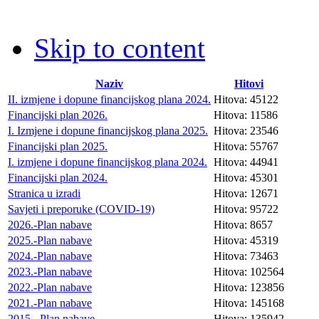
Skip to content
Naziv
Hitovi
II. izmjene i dopune financijskog plana 2024.
Hitova: 45122
Financijski plan 2026.
Hitova: 11586
I. Izmjene i dopune financijskog plana 2025.
Hitova: 23546
Financijski plan 2025.
Hitova: 55767
I. izmjene i dopune financijskog plana 2024.
Hitova: 44941
Financijski plan 2024.
Hitova: 45301
Stranica u izradi
Hitova: 12671
Savjeti i preporuke (COVID-19)
Hitova: 95722
2026.-Plan nabave
Hitova: 8657
2025.-Plan nabave
Hitova: 45319
2024.-Plan nabave
Hitova: 73463
2023.-Plan nabave
Hitova: 102564
2022.-Plan nabave
Hitova: 123856
2021.-Plan nabave
Hitova: 145168
2015.- Plan nabave
Hitova: 135942