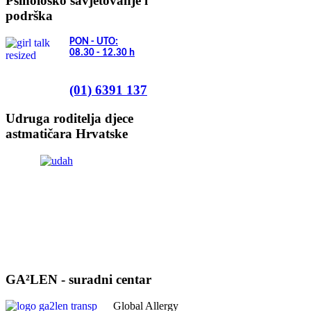
Psihološko savjetovanje i
podrška
PON - UTO:
08.30 - 12.30
h
(01) 6391 137
Udruga roditelja djece
astmatičara Hrvatske
GA²LEN - suradni centar
Global Allergy