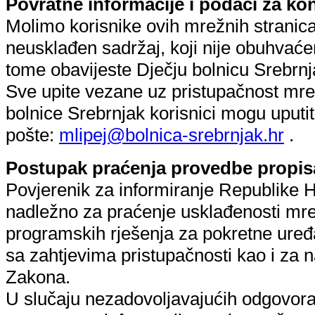
Povratne informacije i podaci za ko
Molimo korisnike ovih mrežnih stranica
neusklađen sadržaj, koji nije obuhvać
tome obavijeste Dječju bolnicu Srebrnj
Sve upite vezane uz pristupačnost mre
bolnice Srebrnjak korisnici mogu uputi
pošte:
mlipej@bolnica-srebrnjak.hr
.
Postupak praćenja provedbe propis
Povjerenik za informiranje Republike Hr
nadležno za praćenje usklađenosti mrež
programskih rješenja za pokretne uređa
sa zahtjevima pristupačnosti kao i za
Zakona.
U slučaju nezadovoljavajućih odgovora n