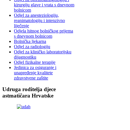
kirurgiju glave i vrata s dnevnom
bolnicom
Odjel za anesteziologiju,
reanimatologiju i intenzivno
liječenje
Odjela hitnog bolničkog prijema
s dnevnom bolnicom
Bolnička ljekarna
Odjel za radiologiju
Odjel za kliničko laboratorijsku
dijagnostiku
Odjel fizikalne terapije
Jedinica za osiguranje i
unapređenje kvalitete
zdravstvene zaštite
Udruga roditelja djece
astmatičara Hrvatske