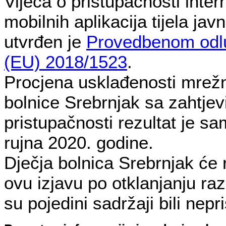
Vijeća o pristupačnosti intern
mobilnih aplikacija tijela jav
utvrđen je
Provedbenom odl
(EU) 2018/1523
.
Procjena usklađenosti mrežn
bolnice Srebrnjak sa zahtje
pristupačnosti rezultat je s
rujna 2020. godine.
Dječja bolnica Srebrnjak će r
ovu izjavu po otklanjanju ra
su pojedini sadržaji bili nepr