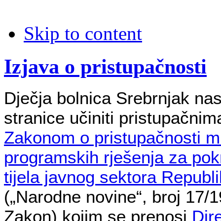
Skip to content
Izjava o pristupačnosti
Dječja bolnica Srebrnjak nas
stranice učiniti pristupačnim
Zakonom o pristupačnosti mr
programskih rješenja za pok
tijela javnog sektora Republ
(„Narodne novine“, broj 17/19
Zakon) kojim se prenosi
Dir