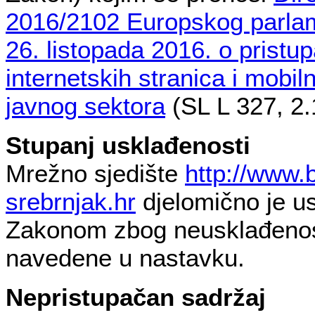
2016/2102 Europskog parlam
26. listopada 2016. o pristu
internetskih stranica i mobilni
javnog sektora
(SL L 327, 2.
Stupanj usklađenosti
Mrežno sjedište
http://www.
srebrnjak.hr
djelomično je u
Zakonom zbog neusklađenost
navedene u nastavku.
Nepristupačan sadržaj