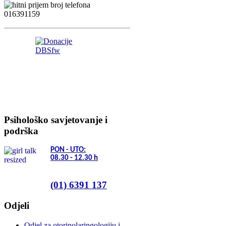
Psihološko savjetovanje i
podrška
PON - UTO:
08.30 - 12.30
h
(01) 6391 137
Odjeli
Odjel za otorinolaringologiju i