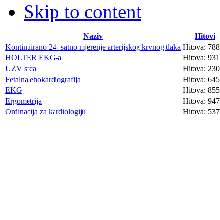
Skip to content
Naziv
Hitovi
Kontinuirano 24- satno mjerenje arterijskog krvnog tlaka
Hitova: 78
HOLTER EKG-a
Hitova: 93
UZV srca
Hitova: 23
Fetalna ehokardiografija
Hitova: 64
EKG
Hitova: 855
Ergometrija
Hitova: 947
Ordinacija za kardiologiju
Hitova: 53