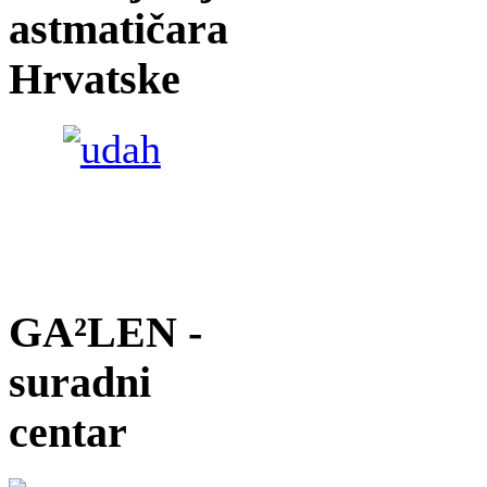
astmatičara
Hrvatske
GA²LEN -
suradni
centar