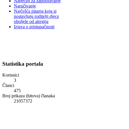
Natječaji za zapošljavanje
Naručivanje
Najčešća pitanja koja si
postavljaju roditelji djece
oboljele od alergija
Izjava o pristupačnosti
Statistika portala
Korisnici
3
Članci
475
Broj prikaza (hitova) članaka
21057372