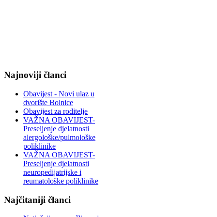
Najnoviji članci
Obavijest - Novi ulaz u
dvorište Bolnice
Obavijest za roditelje
VAŽNA OBAVIJEST-
Preseljenje djelatnosti
alergološke/pulmološke
poliklinike
VAŽNA OBAVIJEST-
Preseljenje djelatnosti
neuropedijatrijske i
reumatološke poliklinike
Najčitaniji članci