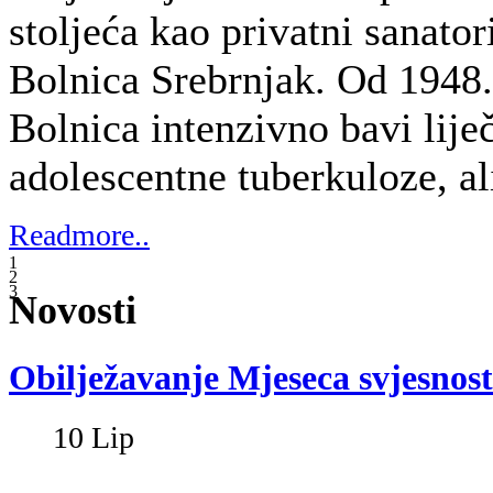
Afazija je stečeni poremećaj komunika
oštećenjem dijelova mozga odgovornih z
najčešće nakon moždanog udara, a može
sposobnost govora, razumijevanja, čitanj
života oboljelih osoba.
U Hrvatskoj je moždani udar 2024. godi
smrti, pri čemu je od posljedica možd
osoba, odnosno 7,2 % svih umrlih. S ob
osoba koje svake godine dožive moždani
predstavlja značajan javnozdravstveni i 
te jedan od najčešćih komunikacijskih
moždanog udara.