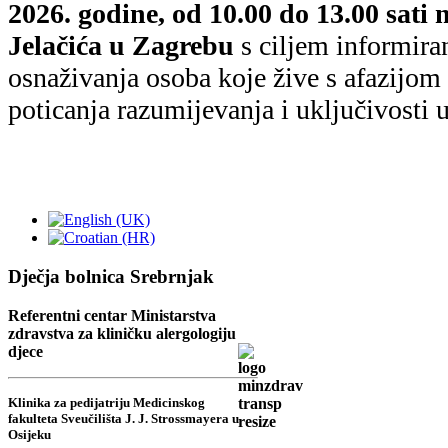
Dječja bolnica Srebrnjak
Referentni centar Ministarstva
zdravstva za kliničku alergologiju
djece
Klinika za pedijatriju Medicinskog
fakulteta Sveučilišta J. J. Strossmayera u
Osijeku