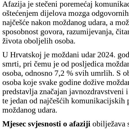
Mjesec svjesnosti o afaziji
obilježava 
svijesti javnosti o važnosti pravovrem
simptoma, dostupnosti logopedske terap
osobama s afazijom i njihovim obitelj
Hrvatsko logopedsko društvo (HLD) u 
SUVAG, Fakultetom za logopediju Sveuč
(UNIRI) i Odsjekom za logopediju Edu
rehabilitacijskog fakulteta Sveučilišta
podršku Gradskog ureda za socijalnu za
branitelje i osobe s invaliditetom Grad
javnozdravstvenu akciju pod nazivo
Razumijem i kad ne razumijem – p
obilježavanja Mjeseca svjesnosti o afa