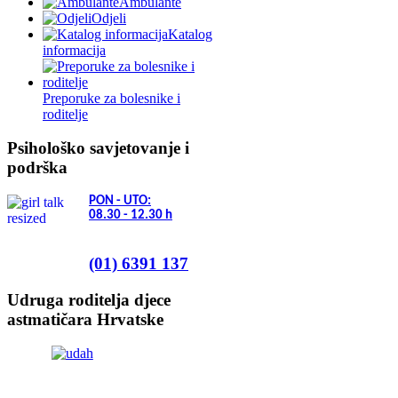
Ambulante
Odjeli
Katalog
informacija
Preporuke za bolesnike i
roditelje
Psihološko savjetovanje i
podrška
PON - UTO:
08.30 - 12.30
h
(01) 6391 137
Udruga roditelja djece
astmatičara Hrvatske