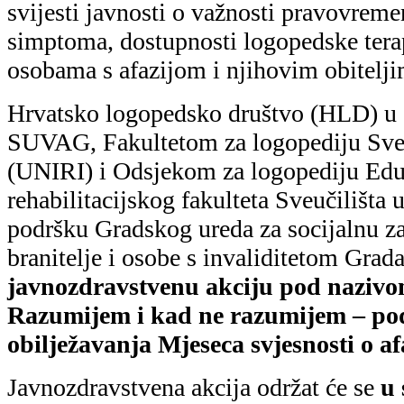
Javnozdravstvena akcija održat će se
u 
2026. godine, od 10.00 do 13.00 sati
Jelačića u Zagrebu
s ciljem informiran
osnaživanja osoba koje žive s afazijom i
poticanja razumijevanja i uključivosti u