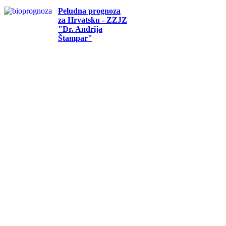
Peludna prognoza
za Hrvatsku - ZZJZ
"Dr. Andrija
Štampar"