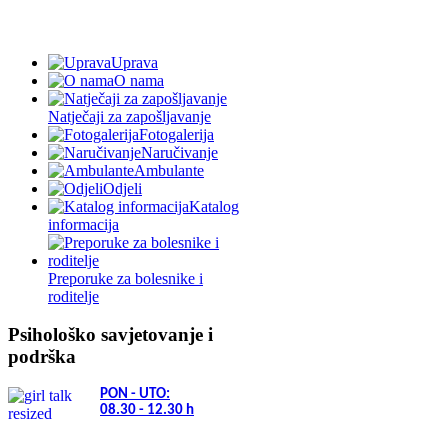
Uprava
O nama
Natječaji za zapošljavanje
Fotogalerija
Naručivanje
Ambulante
Odjeli
Katalog
informacija
Preporuke za bolesnike i
roditelje
Psihološko savjetovanje i
podrška
PON - UTO:
08.30 - 12.30
h
(01) 6391 137