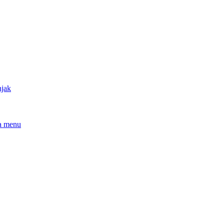
njak
a menu