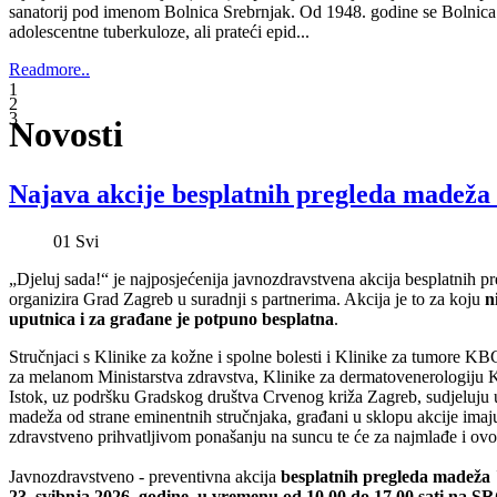
Najava akcije besplatnih pregleda madeža 
01
Svi
„Djeluj sada!“ je najposjećenija javnozdravstvena akcija besplatnih 
organizira Grad Zagreb u suradnji s partnerima. Akcija je to za koju
n
uputnica i za građane je potpuno besplatna
.
Stručnjaci s Klinike za kožne i spolne bolesti i Klinike za tumore KB
za melanom Ministarstva zdravstva, Klinike za dermatovenerologiju
Istok, uz podršku Gradskog društva Crvenog križa Zagreb, sudjeluju 
madeža od strane eminentnih stručnjaka, građani u sklopu akcije imaju 
zdravstveno prihvatljivom ponašanju na suncu te će za najmlađe i ovog
Javnozdravstveno - preventivna akcija
besplatnih pregleda madeža "
23. svibnja 2026. godine, u vremenu od 10.00 do 17.00 sati na 
Centra Bundek).