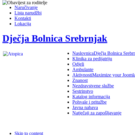
Naručivanje
Lista narudžbi
Kontakti
Lokacija
Dječja Bolnica Srebrnjak
Naslovnica
Dječja Bolnica Srebr
Klinika za pedijatriju
Odjeli
Ambulante
Aktivnosti
Maximize your Jooml
Znanost
Nezdravstvene službe
Sestrinstvo
Katalog informacija
Pohvale i pritužbe
Javna nabava
Natječaji za zapošljavanje
Skip to content