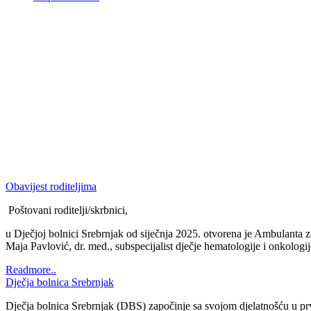
Dječja bolnica Srebrnjak
Dječja bolnica Srebrnjak (DBS) započinje sa svojom djelatnošću u prv
sanatorij pod imenom Bolnica Srebrnjak. Od 1948. godine se Bolnica i
adolescentne tuberkuloze, ali prateći epid...
Readmore..
1
2
3
Novosti