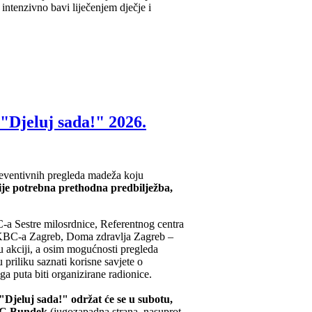
"Djeluj sada!" 2026.
preventivnih pregleda madeža koju
ije potrebna prethodna predbilježba,
C-a Sestre milosrdnice, Referentnog centra
 KBC-a Zagreb, Doma zdravlja Zagreb –
u akciji, a osim mogućnosti pregleda
priliku saznati korisne savjete o
a puta biti organizirane radionice.
Djeluj sada!" održat će se u subotu,
SRC Bundek
(jugozapadna strana, nasuprot