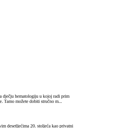
im desetljećima 20. stoljeća kao privatni
ntenzivno bavi liječenjem dječje i