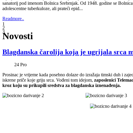
Blagdanska čarolija koja je ugrijala srca 
24
Pro
Prosinac je vrijeme kada posebno dolaze do izražaja timski duh i zajed
iskrene priče koje griju srca. Vođeni tom idejom,
zaposlenici Telema
kroz koju su prikupili sredstva za blagdanska iznenađenja.
U društvu Djeda Božićnjaka, pokloni su uručeni malim pacijenti