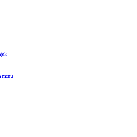
njak
a menu