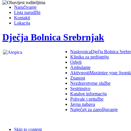
Naručivanje
Lista narudžbi
Kontakti
Lokacija
Dječja Bolnica Srebrnjak
Naslovnica
Dječja Bolnica Srebr
Klinika za pedijatriju
Odjeli
Ambulante
Aktivnosti
Maximize your Jooml
Znanost
Nezdravstvene službe
Sestrinstvo
Katalog informacija
Pohvale i pritužbe
Javna nabava
Natječaji za zapošljavanje
Skip to content