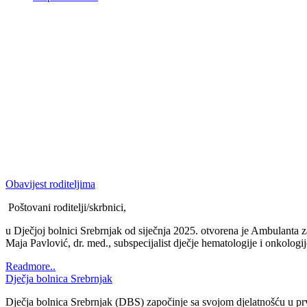
Dječja bolnica Srebrnjak
Dječja bolnica Srebrnjak (DBS) započinje sa svojom djelatnošću u prv
sanatorij pod imenom Bolnica Srebrnjak. Od 1948. godine se Bolnica i
adolescentne tuberkuloze, ali prateći epid...
Readmore..
1
2
3
Novosti