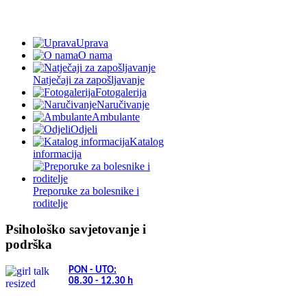
Uprava
O nama
Natječaji za zapošljavanje
Fotogalerija
Naručivanje
Ambulante
Odjeli
Katalog
informacija
Preporuke za bolesnike i
roditelje
Psihološko savjetovanje i
podrška
PON - UTO:
08.30 - 12.30
h