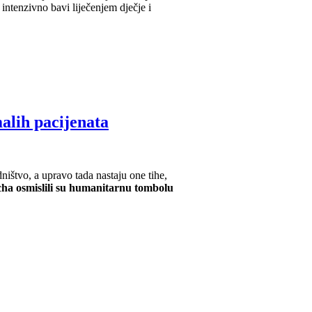
malih pacijenata
ništvo, a upravo tada nastaju one tihe,
cha osmislili su humanitarnu tombolu
ma Dječje bolnice Srebrnjak, donoseći