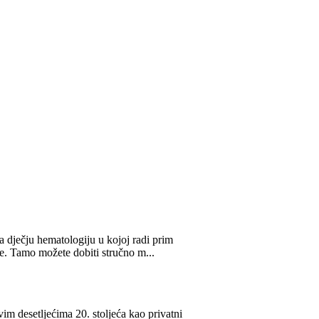
im desetljećima 20. stoljeća kao privatni
ntenzivno bavi liječenjem dječje i