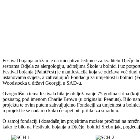
Festival bojanja održan je na inicijativu Jedinice za kvalitetu Dječje 
sestrama Odjela za alergologiju, učiteljima Škole u bolnici i uz potpo
Festival bojanja (PaintFest) je manifestacija koja se održava već dug
ustanovama svijeta, a zahvaljujući Fondaciji za umjetnost u bolnici (F
Woodstocka u državi Georgiji u SAD-u.
Ovogodišnja tema festivala bila je obilježavanje 75 godina stripa (koji 
poznatog pod imenom Charlie Brown (u originalu: Peanuts). Bilo nam
projektu te ovim putem zahvaljujemo Fondaciji za umjetnost u bolnici
u projekt te se nadamo kako će opet biti prilike za suradnju.
O samoj fondaciji i dosadašnjim projektima možete pročitati na mrežn
kako je bilo na Festivalu bojanja u Dječjoj bolnici Srebrnjak, pogledajt