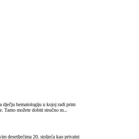
im desetljećima 20. stoljeća kao privatni
ntenzivno bavi liječenjem dječje i