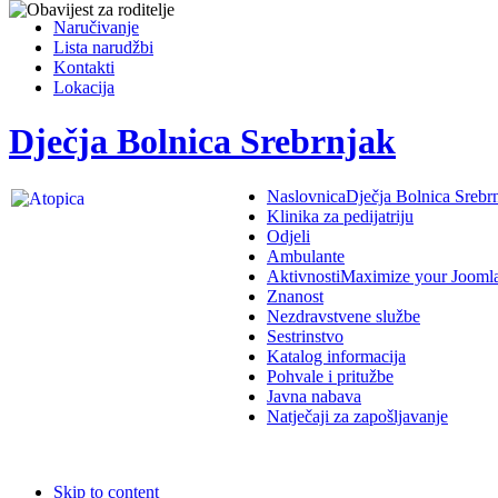
Naručivanje
Lista narudžbi
Kontakti
Lokacija
Dječja Bolnica Srebrnjak
Naslovnica
Dječja Bolnica Srebr
Klinika za pedijatriju
Odjeli
Ambulante
Aktivnosti
Maximize your Jooml
Znanost
Nezdravstvene službe
Sestrinstvo
Katalog informacija
Pohvale i pritužbe
Javna nabava
Natječaji za zapošljavanje
Skip to content