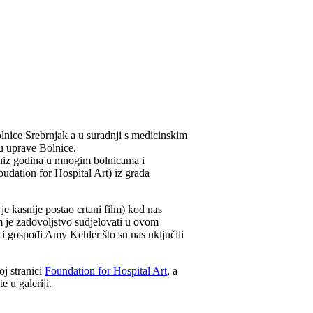
bolnice Srebrnjak a u suradnji s medicinskim
ru uprave Bolnice.
i niz godina u mnogim bolnicama i
oudation for Hospital Art) iz grada
je kasnije postao crtani film) kod nas
 je zadovoljstvo sudjelovati u ovom
 i gospođi Amy Kehler što su nas uključili
oj stranici
Foundation for Hospital Art
, a
e u galeriji.