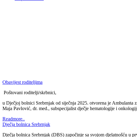
Dječja bolnica Srebrnjak
Dječja bolnica Srebrnjak (DBS) započinje sa svojom djelatnošću u prv
sanatorij pod imenom Bolnica Srebrnjak. Od 1948. godine se Bolnica i
adolescentne tuberkuloze, ali prateći epid...
Readmore..
1
2
3
Novosti