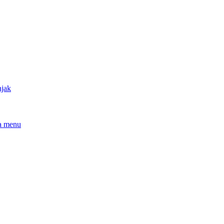
njak
a menu