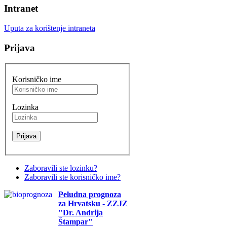
Intranet
Uputa za korištenje intraneta
Prijava
Korisničko ime
Lozinka
Zaboravili ste lozinku?
Zaboravili ste korisničko ime?
Peludna prognoza
za Hrvatsku - ZZJZ
"Dr. Andrija
Štampar"