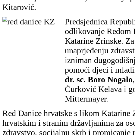
zdravstvo, socijalnu skrb i promicanje
vrednota.
Galerija