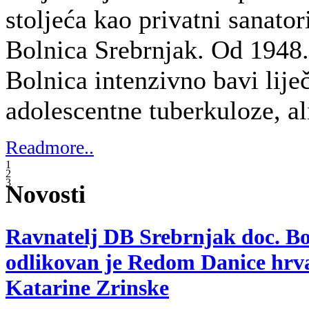
18
Lip
Autor članka: URED PREDSJEDNICE
Pr
Ko
Ki
pr
od
is
po
hu
„P