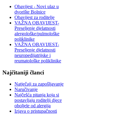
Obavijest - Novi ulaz u
dvorište Bolnice
Obavijest za roditelje
VAŽNA OBAVIJEST-
Preseljenje djelatnosti
alergološke/pulmološke
poliklinike
VAŽNA OBAVIJEST-
Preseljenje djelatnosti
neuropedijatrijske i
reumatološke poliklinike
Najčitaniji članci
Natječaji za zapošljavanje
Naručivanje
Najčešća pitanja koja si
postavljaju roditelji djece
oboljele od alergija
Izjava o pristupačnosti