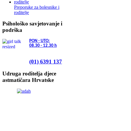
Preporuke za bolesnike i
roditelje
Psihološko savjetovanje i
podrška
PON - UTO:
08.30 - 12.30
h
(01) 6391 137
Udruga roditelja djece
astmatičara Hrvatske