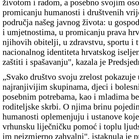
im neizmjerno zahvalni", istaknula je p
Kitarović.
Predsjednica Republi
odlikovanje Redom D
Katarine Zrinske. Za
unaprjeđenju zdravstv
izniman dugogodišnj
pomoći djeci i mlad
dr. sc. Boro Nogalo
Ćurković Kelava i g
Mittermayer.
Red Danice hrvatske s likom Katarine Z
hrvatskim i stranim državljanima za oso