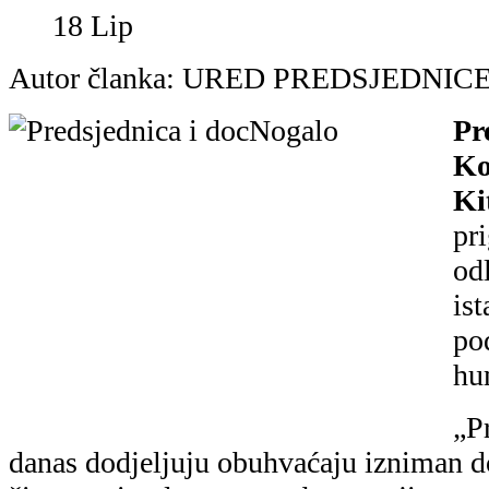
danas dodjeljuju obuhvaćaju izniman do
životom i radom, a posebno svojim o
promicanju humanosti i društvenih vrije
područja našeg javnog života: u gospoda
i umjetnostima, u promicanju prava hrva
njihovih obitelji, u zdravstvu, sportu i
nacionalnog identiteta hrvatskog iseljen
zaštiti i spašavanju", kazala je Predsjed
„Svako društvo svoju zrelost pokazuje 
najranjivijim skupinama, djeci i boles
posebnim potrebama, kao i mladima be
roditeljske skrbi. O njima brinu pojedi
humanosti oplemenjuju i ustanove koje
vrhunsku liječničku pomoć i toplu ljud