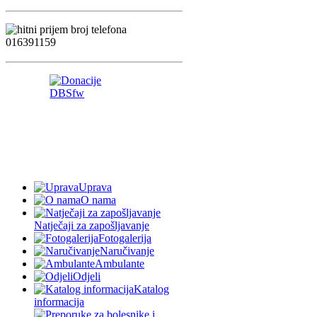
Uprava
O nama
Natječaji za zapošljavanje
Fotogalerija
Naručivanje
Ambulante
Odjeli
Katalog
informacija