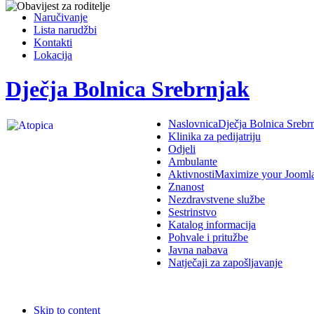
Naručivanje
Lista narudžbi
Kontakti
Lokacija
Dječja Bolnica Srebrnjak
Naslovnica
Dječja Bolnica Srebr
Klinika za pedijatriju
Odjeli
Ambulante
Aktivnosti
Maximize your Jooml
Znanost
Nezdravstvene službe
Sestrinstvo
Katalog informacija
Pohvale i pritužbe
Javna nabava
Natječaji za zapošljavanje
Skip to content