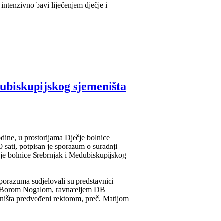
ntenzivno bavi liječenjem dječje i
ubiskupijskog sjemeništa
odine, u prostorijama Dječje bolnice
 sati, potpisan je sporazum o suradnji
ečje bolnice Srebrnjak i Međubiskupijskog
porazuma sudjelovali su predstavnici
. Borom Nogalom, ravnateljem DB
meništa predvođeni rektorom, preč. Matijom