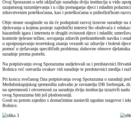
Ovaj Sporazum u sebi uključuje suradnju dviju institucija u vidu upot
uzajamnog razumijevanja i u cilju pomaganja djeci i mladim polazni
zdravstvenim poteškoćama, kao i poteškoćama u psihofizičkom razvo
Obje strane usuglasile su da će podupirati razvoj izravne suradnje n
djelovanja u kojima postoje zajednički interesi što obuhvaća i: edukaci
hazardnih igara i interneta te drugih ovisnosti djece i mladih; umreža
kontrole tjelesne težine, usvajanja zdravih prehrambenih navika i osta
u upotpunjavanju teoretskog znanja vezanih uz zdravlje i bolesti djece
pomoć u rješavanju specifičnih problema; duhovne obnove djelatnika B
suradnje prema potrebi.
Na potpisivanju ovog Sporazuma sudjelovali su i predstavnici Hrvatsk
Bolnica već ostvarila ovakav vid suradnje te predstavnici medija i razli
Pri koncu svečanog čina potpisivanja ovog Sporazuma o suradnji preč
Međubiskupijskog sjemeništa zahvalio je ravnatelju DB Srebrnjak, dr
na spremnosti i otvorenosti za suradnju dviju institucija izrazivši nad
ovog Sporazuma biti još plodonosniji.
Gosti su potom zajedno s domaćinima nastavili ugodan razgovor i is
Bolnice.