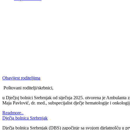
Obavijest roditeljima
Poštovani roditelji/skrbnici,
u Dječjoj bolnici Srebrnjak od siječnja 2025. otvorena je Ambulanta z
Maja Pavlović, dr. med., subspecijalist dječje hematologije i onkologi
Readmore..
Dječja bolnica Srebrnjak
Dječja bolnica Srebrnjak (DBS) započinje sa svojom djelatnošću u prv