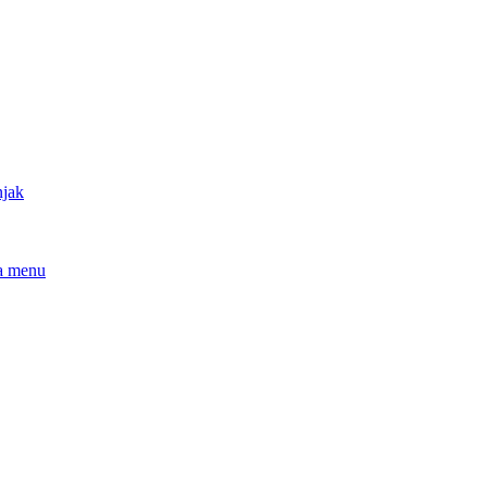
njak
a menu