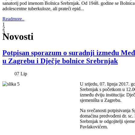
sanatorij pod imenom Bolnica Srebrnjak. Od 1948. godine se Bolnica i
adolescentne tuberkuloze, ali prateći epid...
Readmore..
1
2
3
Novosti
Potpisan sporazum o suradnji između Međ
u Zagrebu i Dječje bolnice Srebrnjak
07
Lip
U srijedu, 07. lipnja 2017. g
Srebrnjak s početkom u 12.00
između dviju institucija: Dj
sjemeništa u Zagrebu.
Na svečanosti potpisivanja S
domaćina predvođeni dr. sc
Srebrnjak te odgojitelji sje
Pavlakovićem.