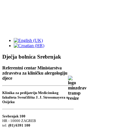
Dječja bolnica Srebrnjak
Referentni centar Ministarstva
zdravstva za kliničku alergologiju
djece
Klinika za pedijatriju Medicinskog
fakulteta Sveučilišta J. J. Strossmayera u
Osijeku
Srebrnjak 100
HR - 10000 ZAGREB
tel:
(01) 6391 100