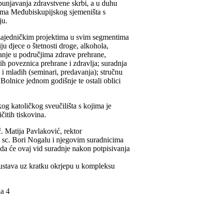
punjavanja zdravstvene skrbi, a u duhu
cima Međubiskupijskog sjemeništa s
ju.
a zajedničkim projektima u svim segmentima
ju djece o štetnosti droge, alkohola,
vanje u područjima zdrave prehrane,
lih poveznica prehrane i zdravlja; suradnja
 i mladih (seminari, predavanja); stručnu
olnice jednom godišnje te ostali oblici
og katoličkog sveučilišta s kojima je
čitih tiskovina.
. Matija Pavlaković, rektor
. sc. Bori Nogalu i njegovim suradnicima
u da će ovaj vid suradnje nakon potpisivanja
kustava uz kratku okrjepu u kompleksu