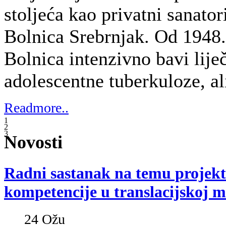
24
Ožu
Autor članka:
Ministarstvo znanosti i 
Ministar znanosti i
obrazovanja prof. dr. sc.
Pavo Barišić i ministar
zdravstva prof. dr. sc. Milan
Kujundžić sa suradnicima
sastali su se s
predstavnicima Dječje
bolnice Srebrnjak,
Ministarstva regionalnoga razvoja i fo
Grada Zagreba i Svjetske banke. Sastan
informiranja nadležnih ministarstava i