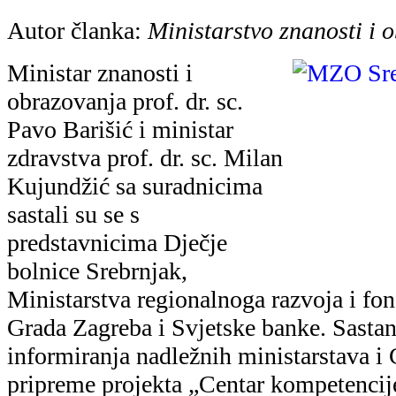
pripreme projekta „Centar kompetencije
medicini Srebrnjak" te definiranja daljn
Projekt „Centar kompetencije u transla
Srebrnjak" predviđa uspostavu konkure
centra za translacijsku medicinu koji k
klinička istraživanja i praksu, stvaraju
skupine koje surađuju na važnim medi
problemima. Ministar Barišić istaknuo 
znanstvenih otkrića i olakšavanja njiho
svrhu povećanja zdravlja djece u pers
okruženju te naglasio spremnost Minist
potporu provedbi projekta.
Predstavnici Dječje bolnice Srebrnjak is