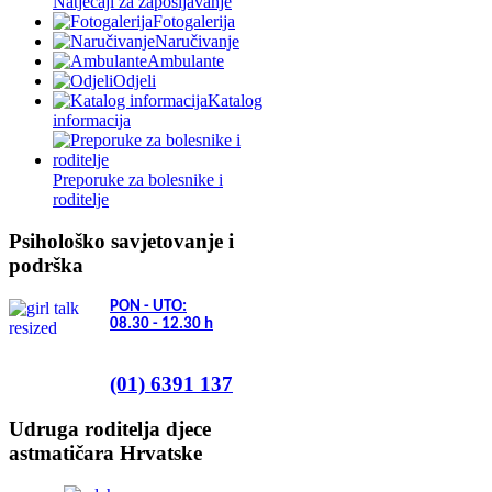
Natječaji za zapošljavanje
Fotogalerija
Naručivanje
Ambulante
Odjeli
Katalog
informacija
Preporuke za bolesnike i
roditelje
Psihološko savjetovanje i
podrška
PON - UTO:
08.30 - 12.30
h
(01) 6391 137
Udruga roditelja djece
astmatičara Hrvatske