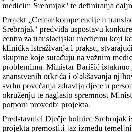
projekta premostiti jaz između temeljni
medicinskih istraživanja i to poboljša
integrirane infrastrukture za istraživanj
translacijskoj medicini. Na sastanku je
projekt omogućio Republici Hrvatskoj d
vodeću ulogu na jugoistoku Europe u is
bolesti dišnih putova i alergija, od koj
boluje 1/3 populacije u dobi od 5 do 80