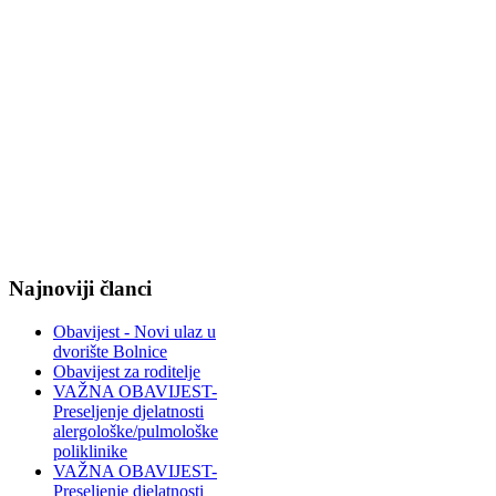
Najnoviji članci
Obavijest - Novi ulaz u
dvorište Bolnice
Obavijest za roditelje
VAŽNA OBAVIJEST-
Preseljenje djelatnosti
alergološke/pulmološke
poliklinike
VAŽNA OBAVIJEST-
Preseljenje djelatnosti