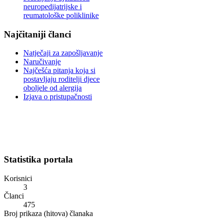
neuropedijatrijske i
reumatološke poliklinike
Najčitaniji članci
Natječaji za zapošljavanje
Naručivanje
Najčešća pitanja koja si
postavljaju roditelji djece
oboljele od alergija
Izjava o pristupačnosti
Statistika portala
Korisnici
3
Članci
475
Broj prikaza (hitova) članaka