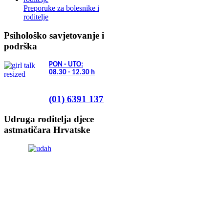
Preporuke za bolesnike i
roditelje
Psihološko savjetovanje i
podrška
PON - UTO:
08.30 - 12.30
h
(01) 6391 137
Udruga roditelja djece
astmatičara Hrvatske