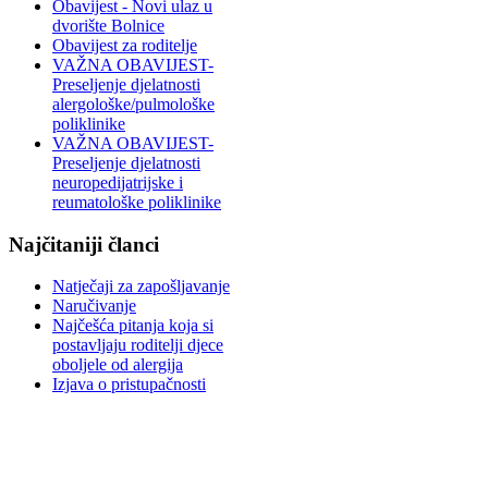
Obavijest - Novi ulaz u
dvorište Bolnice
Obavijest za roditelje
VAŽNA OBAVIJEST-
Preseljenje djelatnosti
alergološke/pulmološke
poliklinike
VAŽNA OBAVIJEST-
Preseljenje djelatnosti
neuropedijatrijske i
reumatološke poliklinike
Najčitaniji članci
Natječaji za zapošljavanje
Naručivanje
Najčešća pitanja koja si
postavljaju roditelji djece
oboljele od alergija
Izjava o pristupačnosti