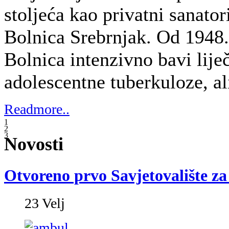
U Dječjoj bolnici Srebrnjak svečano j
za kašalj,
prvo takve vrste u Hrvatskoj
za uređenje i funkcioniranje Savjetoval
Prospan, biljni lijek broj 1 u svijetu pr
djeci će tako nekoliko sati dnevno, u
prostoru, na raspolaganju stajati struč
potrebnim informacijama.
„Dječja bolnica Srebrnjak neprestano iz
mladih korisnika pa je i otvorenje Savje
jedan iskorak pomoći prema njima i nji
Kašalj je kod djece česta pojava, a zbog