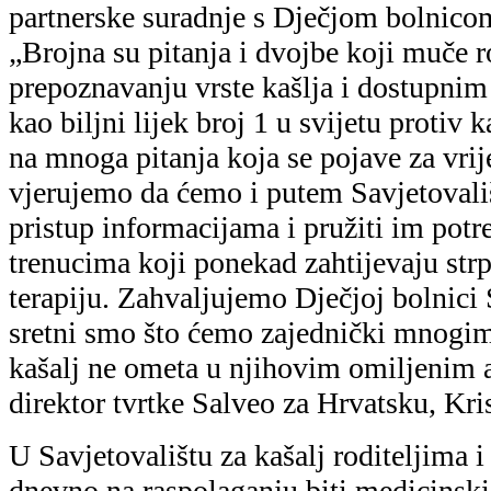
dnevno na raspolaganju biti medicinski 
savjete o pravilnoj primjeni terapije, t
koja se nameću kod liječenja kašlja.