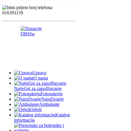
Uprava
O nama
Natječaji za zapošljavanje
Fotogalerija
Naručivanje
Ambulante
Odjeli
Katalog
informacija