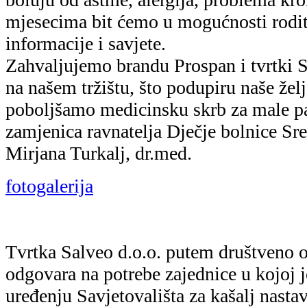
uređenju Savjetovališta za kašalj nastav
partnerske suradnje s Dječjom bolnico
„Brojna su pitanja i dvojbe koji muče ro
prepoznavanju vrste kašlja i dostupnim
kao biljni lijek broj 1 u svijetu protiv
na mnoga pitanja koja se pojave za vrij
vjerujemo da ćemo i putem Savjetovališ
pristup informacijama i pružiti im pot
trenucima koji ponekad zahtijevaju strp
terapiju. Zahvaljujemo Dječjoj bolnici 
sretni smo što ćemo zajednički mnogim
kašalj ne ometa u njihovim omiljenim a
direktor tvrtke Salveo za Hrvatsku, Kri
U Savjetovalištu za kašalj roditeljima i