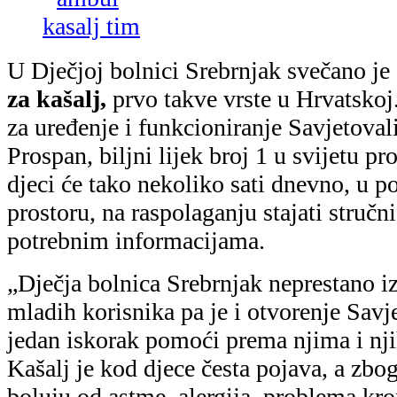
boluju od astme, alergija, problema kron
mjesecima bit ćemo u mogućnosti rodit
informacije i savjete.
Zahvaljujemo brandu Prospan i tvrtki S
na našem tržištu, što podupiru naše žel
poboljšamo medicinsku skrb za male pac
zamjenica ravnatelja Dječje bolnice Sreb
Mirjana Turkalj, dr.med.
fotogalerija
Tvrtka Salveo d.o.o. putem društveno
odgovara na potrebe zajednice u kojoj j