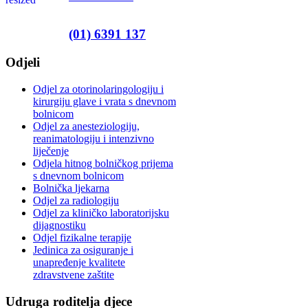
(01) 6391 137
Odjeli
Odjel za otorinolaringologiju i
kirurgiju glave i vrata s dnevnom
bolnicom
Odjel za anesteziologiju,
reanimatologiju i intenzivno
liječenje
Odjela hitnog bolničkog prijema
s dnevnom bolnicom
Bolnička ljekarna
Odjel za radiologiju
Odjel za kliničko laboratorijsku
dijagnostiku
Odjel fizikalne terapije
Jedinica za osiguranje i
unapređenje kvalitete
zdravstvene zaštite
Udruga roditelja djece