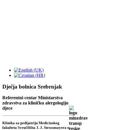
Dječja bolnica Srebrnjak
Referentni centar Ministarstva
zdravstva za kliničku alergologiju
djece
Klinika za pedijatriju Medicinskog
fakulteta Sveučilišta J. J. Strossmayera u