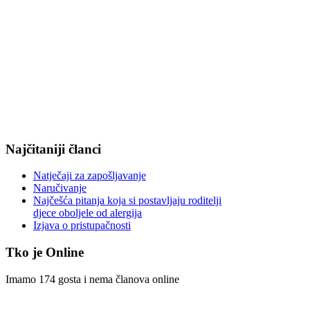
Najčitaniji članci
Natječaji za zapošljavanje
Naručivanje
Najčešća pitanja koja si postavljaju roditelji
djece oboljele od alergija
Izjava o pristupačnosti
Tko je Online
Imamo 174 gosta i nema članova online