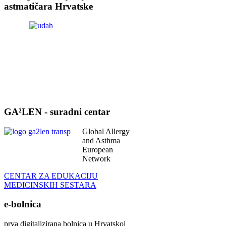
astmatičara Hrvatske
GA²LEN - suradni centar
Global Allergy
and Asthma
European
Network
CENTAR ZA EDUKACIJU
MEDICINSKIH SESTARA
e-bolnica
prva digitalizirana bolnica u Hrvatskoj