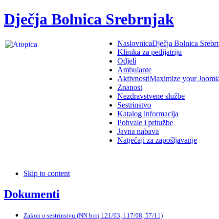
Dječja Bolnica Srebrnjak
Naslovnica
Dječja Bolnica Srebr
Klinika za pedijatriju
Odjeli
Ambulante
Aktivnosti
Maximize your Jooml
Znanost
Nezdravstvene službe
Sestrinstvo
Katalog informacija
Pohvale i pritužbe
Javna nabava
Natječaji za zapošljavanje
Skip to content
Dokumenti
Zakon o sestrinstvu (NN broj 121/03, 117/08, 57/11)