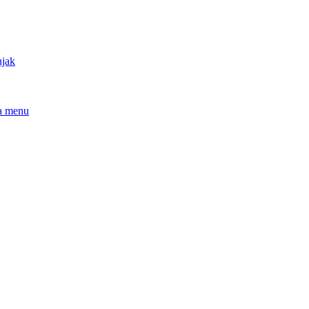
njak
a menu