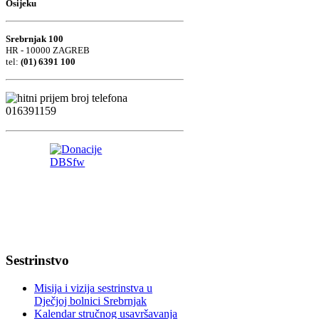
Osijeku
Srebrnjak 100
HR - 10000 ZAGREB
tel:
(01) 6391 100
Sestrinstvo
Misija i vizija sestrinstva u
Dječjoj bolnici Srebrnjak
Kalendar stručnog usavršavanja