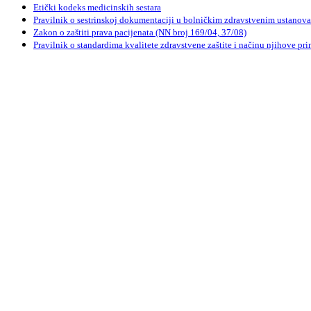
Etički kodeks medicinskih sestara
Pravilnik o sestrinskoj dokumentaciji u bolničkim zdravstvenim ustanov
Zakon o zaštiti prava pacijenata (NN broj 169/04, 37/08)
Pravilnik o standardima kvalitete zdravstvene zaštite i načinu njihove pr