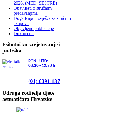
2026. (MED. SESTRE)
Obavijesti o stručnim
predavanjima
Događanja i izvješća sa stručnih
skupova
Objavljene publikacije
Dokumenti
Psihološko savjetovanje i
podrška
PON - UTO:
08.30 - 12.30
h
(01) 6391 137
Udruga roditelja djece
astmatičara Hrvatske