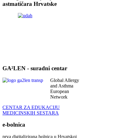
astmatičara Hrvatske
GA²LEN - suradni centar
Global Allergy
and Asthma
European
Network
CENTAR ZA EDUKACIJU
MEDICINSKIH SESTARA
e-bolnica
prva digitalizirana bolnica u Hrvatskoj