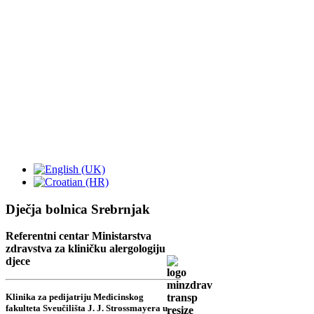
Dječja bolnica Srebrnjak
Referentni centar Ministarstva
zdravstva za kliničku alergologiju
djece
Klinika za pedijatriju Medicinskog
fakulteta Sveučilišta J. J. Strossmayera u