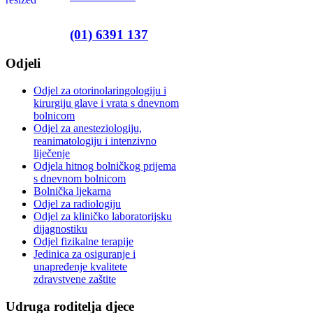
(01) 6391 137
Odjeli
Odjel za otorinolaringologiju i
kirurgiju glave i vrata s dnevnom
bolnicom
Odjel za anesteziologiju,
reanimatologiju i intenzivno
liječenje
Odjela hitnog bolničkog prijema
s dnevnom bolnicom
Bolnička ljekarna
Odjel za radiologiju
Odjel za kliničko laboratorijsku
dijagnostiku
Odjel fizikalne terapije
Jedinica za osiguranje i
unapređenje kvalitete
zdravstvene zaštite
Udruga roditelja djece