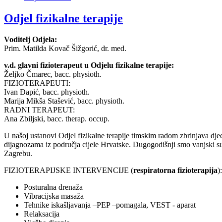
Odjel fizikalne terapije
Voditelj Odjela:
Prim. Matilda Kovač Šižgorić, dr. med.
v.d. glavni fizioterapeut u Odjelu fizikalne terapije:
Željko Čmarec, bacc. physioth.
FIZIOTERAPEUTI:
Ivan Đapić, bacc. physioth.
Marija Mikša Stašević, bacc. physioth.
RADNI TERAPEUT:
Ana Zbiljski, bacc. therap. occup.
U našoj ustanovi Odjel fizikalne terapije timskim radom zbrinjava dje
dijagnozama iz područja cijele Hrvatske. Dugogodišnji smo vanjski su
Zagrebu.
FIZIOTERAPIJSKE INTERVENCIJE (
respiratorna fizioterapija
):
Posturalna drenaža
Vibracijska masaža
Tehnike iskašljavanja –PEP –pomagala, VEST - aparat
Relaksacija