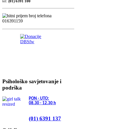
tel:
(01) 6391 100
Psihološko savjetovanje i
podrška
PON - UTO:
08.30 - 12.30
h
(01) 6391 137