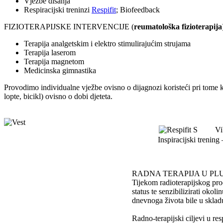
Vježbe disanja
Respiracijski treninzi
Respifit
; Biofeedback
FIZIOTERAPIJSKE INTERVENCIJE (
reumatološka fizioterapija
Terapija analgetskim i elektro stimulirajućim strujama
Terapija laserom
Terapija magnetom
Medicinska gimnastika
Provodimo individualne vježbe ovisno o dijagnozi koristeći pri tome k
lopte, bicikl) ovisno o dobi djeteta.
Vibr
Inspiracijski trening – R
RADNA TERAPIJA U PLU
Tijekom radioterapijskog pro
status te senzibilizirati okol
dnevnoga života bile u sklad
Radno-terapijski ciljevi u resp