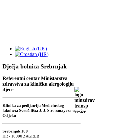
Dječja bolnica Srebrnjak
Referentni centar Ministarstva
zdravstva za kliničku alergologiju
djece
Klinika za pedijatriju Medicinskog
fakulteta Sveučilišta J. J. Strossmayera u
Osijeku
Srebrnjak 100
HR - 10000 ZAGREB