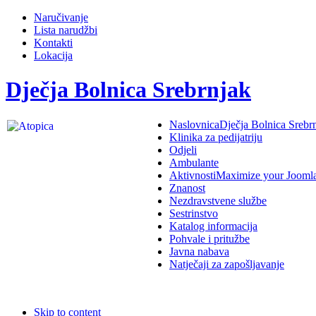
Naručivanje
Lista narudžbi
Kontakti
Lokacija
Dječja Bolnica Srebrnjak
Naslovnica
Dječja Bolnica Srebr
Klinika za pedijatriju
Odjeli
Ambulante
Aktivnosti
Maximize your Jooml
Znanost
Nezdravstvene službe
Sestrinstvo
Katalog informacija
Pohvale i pritužbe
Javna nabava
Natječaji za zapošljavanje
Skip to content