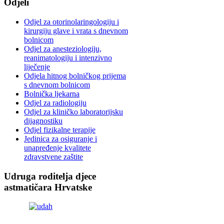
Odjeli
Odjel za otorinolaringologiju i
kirurgiju glave i vrata s dnevnom
bolnicom
Odjel za anesteziologiju,
reanimatologiju i intenzivno
liječenje
Odjela hitnog bolničkog prijema
s dnevnom bolnicom
Bolnička ljekarna
Odjel za radiologiju
Odjel za kliničko laboratorijsku
dijagnostiku
Odjel fizikalne terapije
Jedinica za osiguranje i
unapređenje kvalitete
zdravstvene zaštite
Udruga roditelja djece
astmatičara Hrvatske