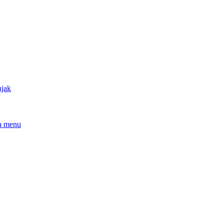
njak
a menu