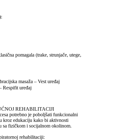
):
lasična pomagala (trake, strunjače, utege,
acijska masaža – Vest uređaj
espifit uređaj
ĆNOJ REHABILITACIJI
cesa potrebno je poboljšati funkcionalni
inu kroz edukaciju kako bi aktivnosti
u sa fizičkom i socijalnom okolinom.
iratornoj rehabilitaciji: