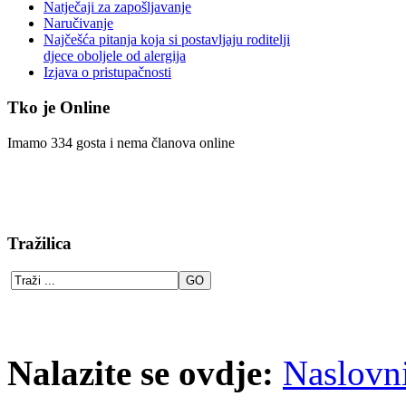
Natječaji za zapošljavanje
Naručivanje
Najčešća pitanja koja si postavljaju roditelji
djece oboljele od alergija
Izjava o pristupačnosti
Tko je Online
Imamo 334 gosta i nema članova online
Tražilica
Nalazite se ovdje:
Naslovn