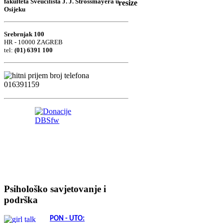
fakulteta Sveučilišta J. J. Strossmayera u
Osijeku
Srebrnjak 100
HR - 10000 ZAGREB
tel:
(01) 6391 100
Psihološko savjetovanje i
podrška
PON - UTO: