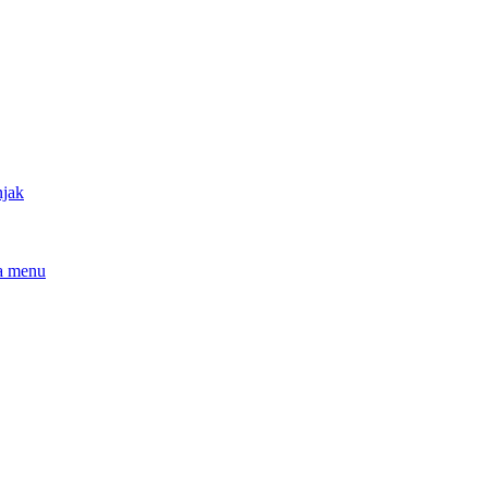
njak
a menu