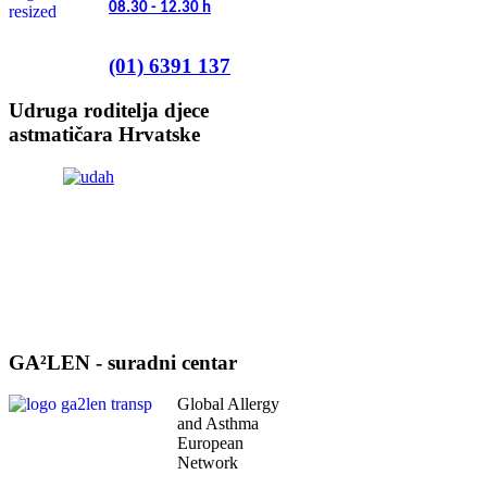
08.30 - 12.30
h
(01) 6391 137
Udruga roditelja djece
astmatičara Hrvatske
GA²LEN - suradni centar
Global Allergy
and Asthma
European
Network