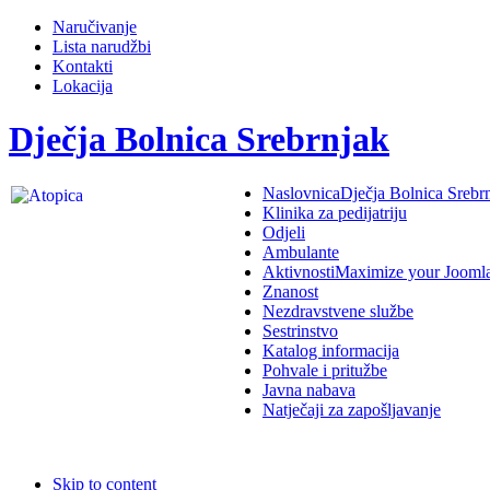
Naručivanje
Lista narudžbi
Kontakti
Lokacija
Dječja Bolnica Srebrnjak
Naslovnica
Dječja Bolnica Srebr
Klinika za pedijatriju
Odjeli
Ambulante
Aktivnosti
Maximize your Jooml
Znanost
Nezdravstvene službe
Sestrinstvo
Katalog informacija
Pohvale i pritužbe
Javna nabava
Natječaji za zapošljavanje
Skip to content