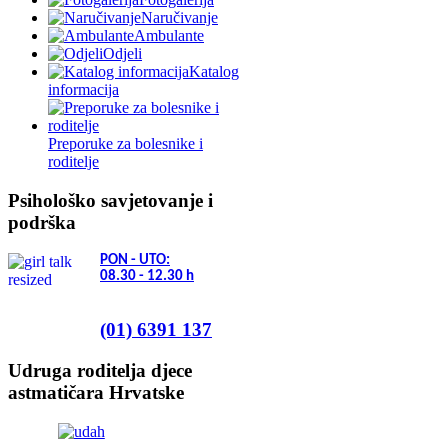
Naručivanje
Ambulante
Odjeli
Katalog
informacija
Preporuke za bolesnike i
roditelje
Psihološko savjetovanje i
podrška
PON - UTO:
08.30 - 12.30
h
(01) 6391 137
Udruga roditelja djece
astmatičara Hrvatske