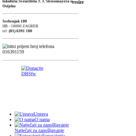
fakulteta Sveučilišta J. J. Strossmayera u
Osijeku
Srebrnjak 100
HR - 10000 ZAGREB
tel:
(01) 6391 100
Uprava
O nama
Natječaji za zapošljavanje
Fotogalerija