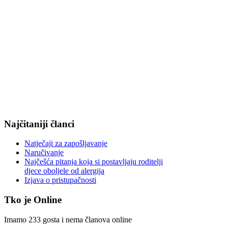
Najčitaniji članci
Natječaji za zapošljavanje
Naručivanje
Najčešća pitanja koja si postavljaju roditelji
djece oboljele od alergija
Izjava o pristupačnosti
Tko je Online
Imamo 233 gosta i nema članova online