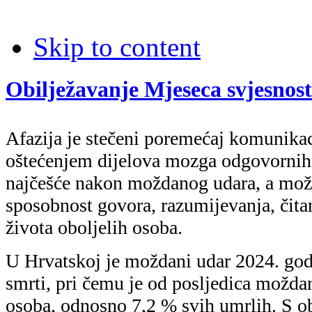
Skip to content
Obilježavanje Mjeseca svjesnosti
Afazija je stečeni poremećaj komunika
oštećenjem dijelova mozga odgovornih z
najčešće nakon moždanog udara, a može
sposobnost govora, razumijevanja, čitanj
života oboljelih osoba.
U Hrvatskoj je moždani udar 2024. godi
smrti, pri čemu je od posljedica možd
osoba, odnosno 7,2 % svih umrlih. S ob