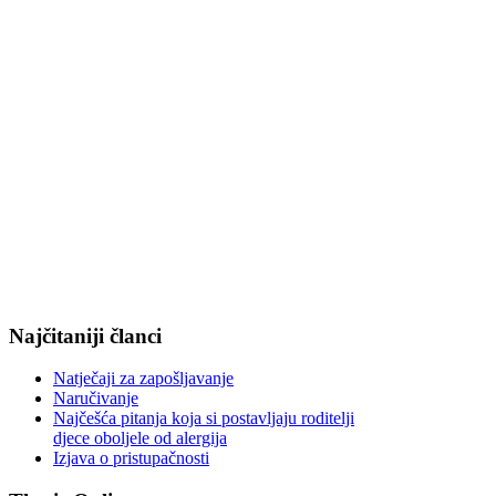
Najčitaniji članci
Natječaji za zapošljavanje
Naručivanje
Najčešća pitanja koja si postavljaju roditelji
djece oboljele od alergija
Izjava o pristupačnosti