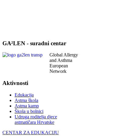
GA²LEN - suradni centar
Global Allergy
and Asthma
European
Network
Aktivnosti
Edukacija
Astma škola
Astma kamp
Škola u bolnici
Udruga roditelja djece
astmatičara Hrvatske
CENTAR ZA EDUKACIJU