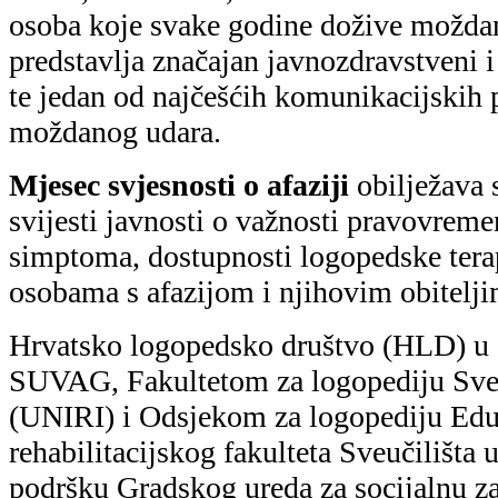
osoba koje svake godine dožive moždani
predstavlja značajan javnozdravstveni i 
te jedan od najčešćih komunikacijskih
moždanog udara.
Mjesec svjesnosti o afaziji
obilježava 
svijesti javnosti o važnosti pravovrem
simptoma, dostupnosti logopedske terap
osobama s afazijom i njihovim obitelj
Hrvatsko logopedsko društvo (HLD) u 
SUVAG, Fakultetom za logopediju Sveuč
(UNIRI) i Odsjekom za logopediju Edu
rehabilitacijskog fakulteta Sveučilišta
podršku Gradskog ureda za socijalnu za