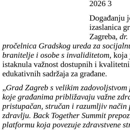
Događanju je
izaslanica g
Zagreba,
dr.
pročelnica Gradskog ureda za socijalnu
branitelje i osobe s invaliditetom
, koja
istaknula važnost dostupnih i kvalitetn
edukativnih sadržaja za građane.
„
Grad Zagreb s velikim zadovoljstvom 
koje građanima približavaju važne zdra
pristupačan, stručan i razumljiv način 
zdravlju. Back Together Summit prepo
platformu koja povezuje zdravstvene stru