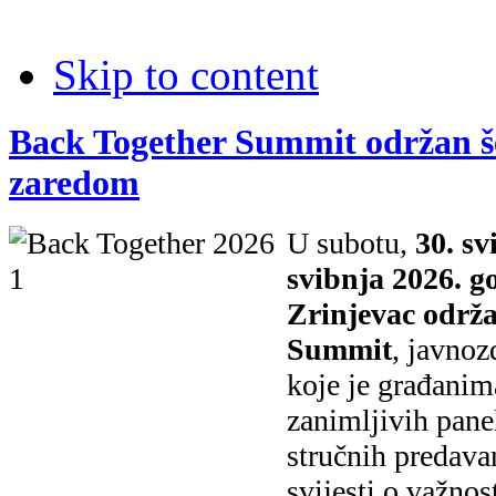
Skip to content
Back Together Summit održan š
zaredom
U subotu,
30. sv
svibnja 2026. g
Zrinjevac održa
Summit
, javno
koje je građanim
zanimljivih panel
stručnih predava
svijesti o važnos