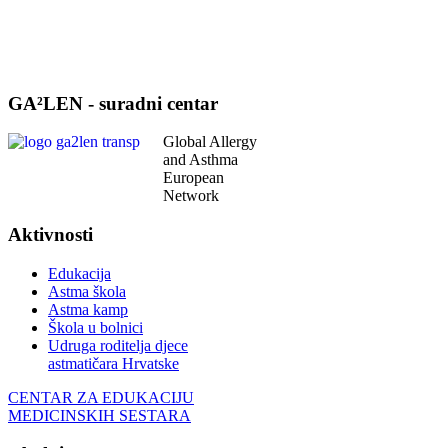
GA²LEN - suradni centar
Global Allergy
and Asthma
European
Network
Aktivnosti
Edukacija
Astma škola
Astma kamp
Škola u bolnici
Udruga roditelja djece
astmatičara Hrvatske
CENTAR ZA EDUKACIJU
MEDICINSKIH SESTARA