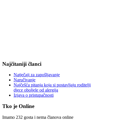
Najčitaniji članci
Natječaji za zapošljavanje
Naručivanje
Najčešća pitanja koja si postavljaju roditelji
djece oboljele od alergija
Izjava o pristupačnosti
Tko je Online
Imamo 232 gosta i nema članova online