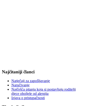
Najčitaniji članci
Natječaji za zapošljavanje
Naručivanje
Najčešća pitanja koja si postavljaju roditelji
djece oboljele od alergija
Izjava o pristupačnosti