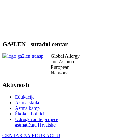
GA²LEN - suradni centar
Global Allergy
and Asthma
European
Network
Aktivnosti
Edukacija
Astma škola
Astma kamp
Škola u bolnici
Udruga roditelja djece
astmatičara Hrvatske
CENTAR ZA EDUKACIJU