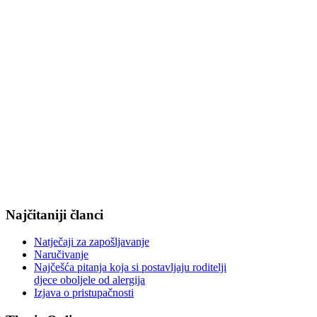
Najčitaniji članci
Natječaji za zapošljavanje
Naručivanje
Najčešća pitanja koja si postavljaju roditelji
djece oboljele od alergija
Izjava o pristupačnosti