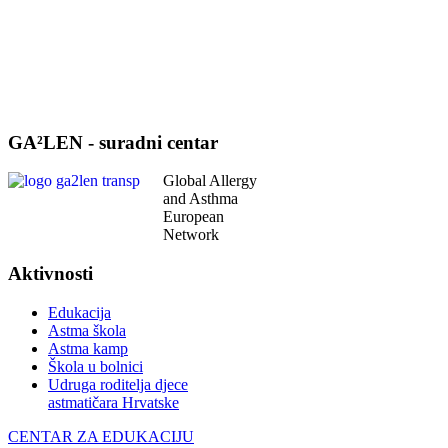
GA²LEN - suradni centar
Global Allergy
and Asthma
European
Network
Aktivnosti
Edukacija
Astma škola
Astma kamp
Škola u bolnici
Udruga roditelja djece
astmatičara Hrvatske
CENTAR ZA EDUKACIJU