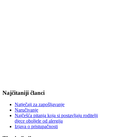
Najčitaniji članci
Natječaji za zapošljavanje
Naručivanje
Najčešća pitanja koja si postavljaju roditelji
djece oboljele od alergija
Izjava o pristupačnosti