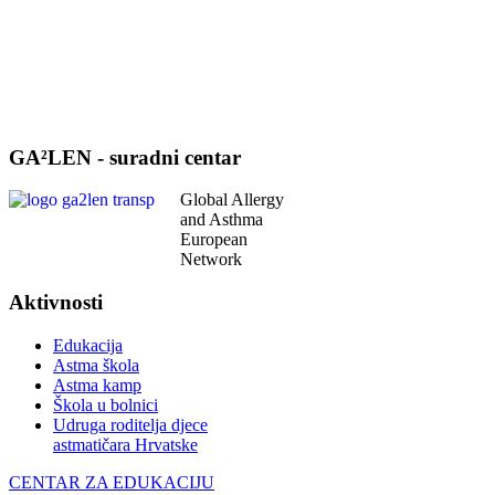
GA²LEN - suradni centar
Global Allergy
and Asthma
European
Network
Aktivnosti
Edukacija
Astma škola
Astma kamp
Škola u bolnici
Udruga roditelja djece
astmatičara Hrvatske
CENTAR ZA EDUKACIJU