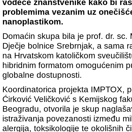
vodeće znanstvenike kako bi ras
problemima vezanim uz onečišće
nanoplastikom.
Domaćin skupa bila je prof. dr. sc. 
Dječje bolnice Srebrnjak, a sama r
na Hrvatskom katoličkom sveučiliš
hibridnim formatom omogućenim p
globalne dostupnosti.
Koordinatorica projekta IMPTOX, pro
Ćirković Veličković s Kemijskog fak
Beogradu, otvorila je skup naglaša
istraživanja povezanosti između mik
alergija, toksikologije te okolišnih 