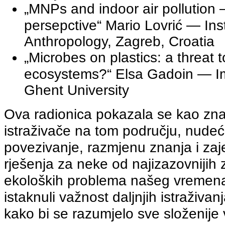
„MNPs and indoor air pollution
persepctive“ Mario Lovrić — Inst
Anthropology, Zagreb, Croatia
„Microbes on plastics: a threat 
ecosystems?“ Elsa Gadoin — I
Ghent University
Ova radionica pokazala se kao zn
istraživače na tom području, nudeć
povezivanje, razmjenu znanja i zaj
rješenja za neke od najizazovnijih 
ekoloških problema našeg vremena
istaknuli važnost daljnjih istraživa
kako bi se razumjelo sve složenije