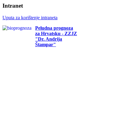
Intranet
Uputa za korištenje intraneta
Peludna prognoza
za Hrvatsku - ZZJZ
"Dr. Andrija
Štampar"