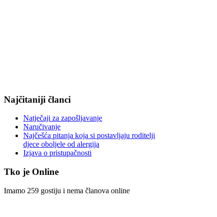
Najčitaniji članci
Natječaji za zapošljavanje
Naručivanje
Najčešća pitanja koja si postavljaju roditelji
djece oboljele od alergija
Izjava o pristupačnosti
Tko je Online
Imamo 259 gostiju i nema članova online