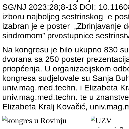
SG/NJ 2023;28;8-13 DOI: 10.11608
izboru najboljeg sestrinskog e po
izabran je e poster „Zbrinjavanje
sindromom” prvostupnice sestrinstv
Na kongresu je bilo ukupno 830 sud
dvorana sa 250 poster prezentacija
priopćenja. U organizacijskom odb
kongresa sudjelovale su Sanja Bu
univ.mag.med.techn. i Elizabeta Kr
univ.mag.med.techn. te u znanstv
Elizabeta Kralj Kovačić, univ.mag.