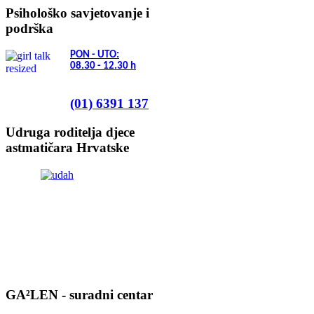
Psihološko savjetovanje i
podrška
PON - UTO:
08.30 - 12.30
h
(01) 6391 137
Udruga roditelja djece
astmatičara Hrvatske
GA²LEN - suradni centar