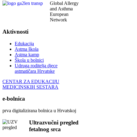
Global Allergy
and Asthma
European
Network
Aktivnosti
Edukacija
Astma škola
Astma kamp
Škola u bolnici
Udruga roditelja djece
astmatičara Hrvatske
CENTAR ZA EDUKACIJU
MEDICINSKIH SESTARA
e-bolnica
prva digitalizirana bolnica u Hrvatskoj
Ultrazvučni pregled
fetalnog srca