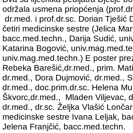
održala usmena priopćenja (prof.dr.
dr.med. i prof.dr.sc. Dorian Tješić 
četiri medicinske sestre (Jelica Mar
bacc.med.techn., Darija Sudić, un
Katarina Bogović, univ.mag.med.te
univ.mag.med.techn.) E poster prezen
Rebeka Barešić,dr.med., prim. Mati
dr.med., Dora Dujmović, dr.med., S
dr.med., doc.prim.dr.sc. Helena M
Škvorc,dr.med., Mladen Viljevac, d
dr.med., dr.sc. Željka Vlašić Lončar
medicinske sestre Ivana Leljak, ba
Jelena Franjčić, bacc.med.techn.