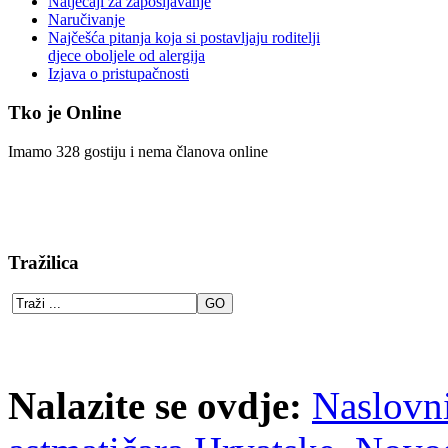
Natječaji za zapošljavanje
Naručivanje
Najčešća pitanja koja si postavljaju roditelji
djece oboljele od alergija
Izjava o pristupačnosti
Tko je Online
Imamo 328 gostiju i nema članova online
Tražilica
Nalazite se ovdje:
Naslovn