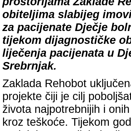
prostorijama Zaklade R
obiteljima slabijeg imov
za pacijenate Dječje bol
tijekom dijagnostičke obr
liječenja pacijenata u Dj
Srebrnjak.
Zaklada Rehobot uključena
projekte čiji je cilj poboljša
života najpotrebnijih i onih
kroz teškoće.
Tijekom godi