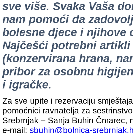
sve više. Svaka Vaša do
nam pomoći da zadovolj
bolesne djece i njihove o
Najčešći potrebni artikl
(konzervirana hrana, nam
pribor za osobnu higijen
i igračke.
Za sve upite i rezervaciju smještaj
pomoćnici ravnatelja za sestrinstvo
Srebrnjak – Sanja Buhin Čmarec, m
e-mail:
sbuhin@bolnica-srebrnjak.h