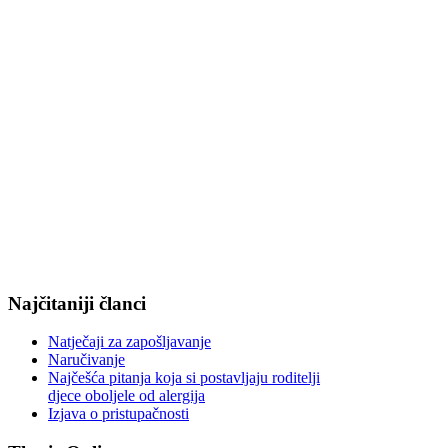
Najčitaniji članci
Natječaji za zapošljavanje
Naručivanje
Najčešća pitanja koja si postavljaju roditelji
djece oboljele od alergija
Izjava o pristupačnosti