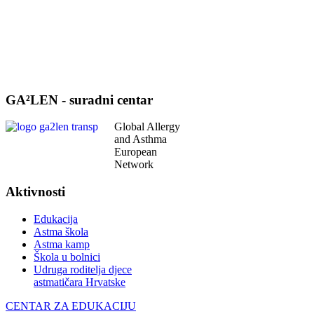
GA²LEN - suradni centar
Global Allergy
and Asthma
European
Network
Aktivnosti
Edukacija
Astma škola
Astma kamp
Škola u bolnici
Udruga roditelja djece
astmatičara Hrvatske
CENTAR ZA EDUKACIJU