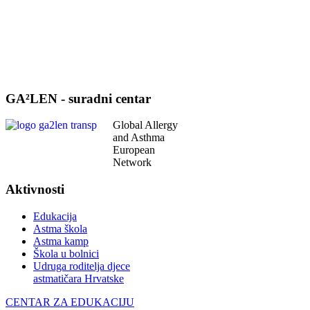
GA²LEN - suradni centar
Global Allergy
and Asthma
European
Network
Aktivnosti
Edukacija
Astma škola
Astma kamp
Škola u bolnici
Udruga roditelja djece
astmatičara Hrvatske
CENTAR ZA EDUKACIJU