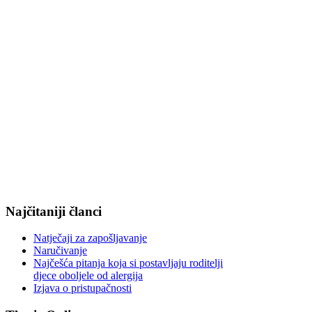
Najčitaniji članci
Natječaji za zapošljavanje
Naručivanje
Najčešća pitanja koja si postavljaju roditelji
djece oboljele od alergija
Izjava o pristupačnosti