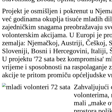
Projekt je osmišljen i pokrenut u Njem
već godinama okuplja tisuće mladih di
zajedničkim snagama preobražavaju sv
volonterskim akcijama. U Europi je pro
zemalja: Njemačkoj, Austriji, Češkoj, 
Sloveniji, Bosni i Hercegovini, Italiji,
U projektu '72 sata bez kompromisa' mla
vrijeme i sposobnosti na raspolaganje 
akcije te pritom promiču općeljudske vr
Zahvaljujući
volonterima, 
mali „make ov
prostora polik