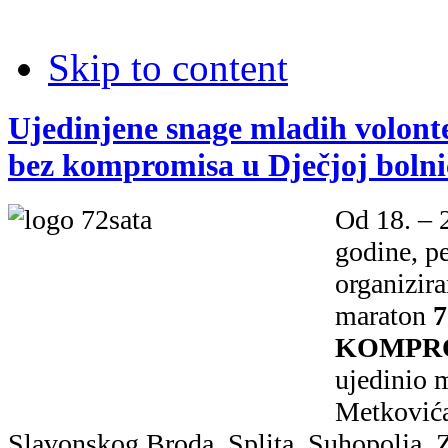
Skip to content
Ujedinjene snage mladih volonte
bez kompromisa u Dječjoj bolni
Od 18. – 
godine, p
organizira
maraton
KOMPR
ujedinio 
Metkovića,
Slavonskog Broda, Splita, Suhopolja, Z