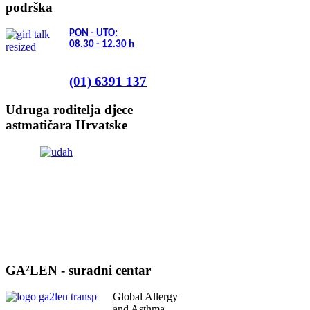
podrška
PON - UTO:
08.30 - 12.30
h
(01) 6391 137
Udruga roditelja djece
astmatičara Hrvatske
GA²LEN - suradni centar
Global Allergy
and Asthma