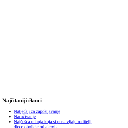
Najčitaniji članci
Natječaji za zapošljavanje
Naručivanje
Najčešća pitanja koja si postavljaju roditelji
djece oboljele od alergija