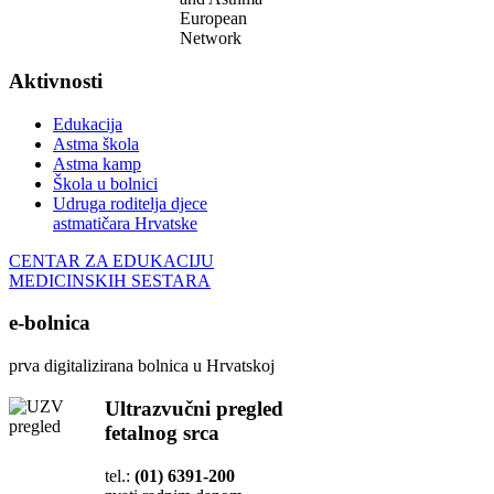
European
Network
Aktivnosti
Edukacija
Astma škola
Astma kamp
Škola u bolnici
Udruga roditelja djece
astmatičara Hrvatske
CENTAR ZA EDUKACIJU
MEDICINSKIH SESTARA
e-bolnica
prva digitalizirana bolnica u Hrvatskoj
Ultrazvučni pregled
fetalnog srca
tel.:
(01) 6391-200