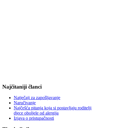
Najčitaniji članci
Natječaji za zapošljavanje
Naručivanje
Najčešća pitanja koja si postavljaju roditelji
djece oboljele od alergija
Izjava o pristupačnosti