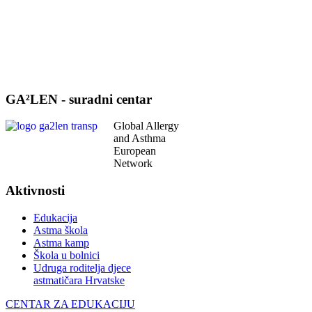
GA²LEN - suradni centar
Global Allergy
and Asthma
European
Network
Aktivnosti
Edukacija
Astma škola
Astma kamp
Škola u bolnici
Udruga roditelja djece
astmatičara Hrvatske
CENTAR ZA EDUKACIJU