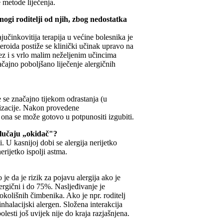
 metode liječenja.
nogi roditelji od njih, zbog nedostatka
jučinkovitija terapija u većine bolesnika je
eroida postiže se klinički učinak upravo na
bez i s vrlo malim neželjenim učincima
čajno poboljšano liječenje alergičnih
e se značajno tijekom odrastanja (u
lizacije. Nakon provedene
ta ona se može gotovo u potpunositi izgubiti.
 slučaju „okidač"?
. U kasnijoj dobi se alergija nerijetko
erijetko ispolji astma.
je da je rizik za pojavu alergija ako je
ergični i do 75%. Nasljeđivanje je
 okolišnih čimbenika. Ako je npr. roditelj
inhalacijski alergen. Složena interakcija
olesti još uvijek nije do kraja razjašnjena.