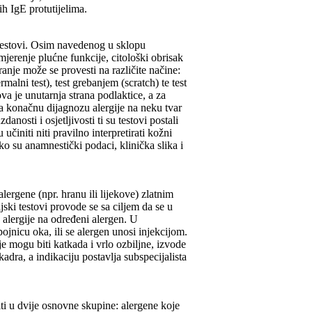
h IgE protutijelima.
ni testovi. Osim navedenog u sklopu
 mjerenje plućne funkcije, citološki obrisak
anje može se provesti na različite načine:
alni test), test grebanjem (scratch) te test
a je unutarnja strana podlaktice, a za
Za konačnu dijagnozu alergije na neku tvar
nosti i osjetljivosti ti su testovi postali
činiti niti pravilno interpretirati kožni
o su anamnestički podaci, klinička slika i
lergene (npr. hranu ili lijekove) zlatnim
jski testovi provode se sa ciljem da se u
 alergije na određeni alergen. U
ojnicu oka, ili se alergen unosi injekcijom.
je mogu biti katkada i vrlo ozbiljne, izvode
dra, a indikaciju postavlja subspecijalista
iti u dvije osnovne skupine: alergene koje