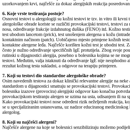
uzorkovanjem krvi, najčešće za dokaz alergijskih reakcija posredovani
6. Koje vrste testiranja postoje?
Osnovni testovi u alergologiji su kožni testovi te tzv. in vitro ili krv
alergološke obrade koriste se različiti provokacijski testovi, testovi za
nosa, određivanje frakcije izdahnutog dušika (FENO) itd. Kožno testir
test ubodom lancetom (prick), test unošenjem alergena u kožu (intraderm
kontaktnim načinom (patch). Uobičajeno mjesto primjene kožnih testov
kontaktne alergene leđa. Najčešće korišten kožni test je ubodni test. 
često je nužno određivanje specifičnih IgE protutijela. Zbog svoje pouzda
rutinski u dijagnostici alergija, posebno u bolesnika kojima se ne mogu u
testovi. Međutim, valja istaknuti da određivanje IgE nije neophodno ak
rezultat kožnog testa sukladni, a odgovor na terapiju primjeren.
7. Koji su testovi dio standardne alergološke obrade?
Osim navedenih testova za dokaz klinički relevantne alergije na neke a
standardom u dijagnostici smatraju se provokacijski testovi. Provokaci
bolesnika izazove (provocira) alergijski odgovor kao konačna potvrda
provokacijskom testiranju alergen se uzima na usta, udisanjem ili na sp
Kako provokacijski testovi nose određeni rizik neželjenih reakcija, ko
se u specijaliziranim ustanovama, uz nadzor educiranog medicinskog ka
alergolog.
8. Koji su najčešći alergeni?
Najčešće alergene na koje se bolesnici senzibiliziraju možemo podijel