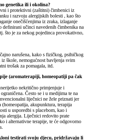
mo genetika ili i okolina?
i i protektivni (zaštitni) čimbenici iz
nku i razvoju alergijskih bolesti , kao što
aganje onečišćenjima iz zraka, izlaganje
sno definirani učinci navedenih čimbenika na
a, tj. što je za nekog pojedinca provokativno,
ačajno narušena, kako s fizičkog, psihičkog
k iz škole, nemogućnost bavljenja svim
tni trošak za pomagala, itd.
apije (aromaterapiji, homeopatiji pa čak
 nerijetko nekritično primjenjuje i
u ograničena. Često se i u medijima te na
nvencionalni liječnici ne žele priznati jer
ja (homeopatija, akupunktura, terapija
osti u usporedbi s placebom, kao i
a alergija. Liječnici redovito prate
ko i alternativne terapije, te će odgovorno
a.
loni testirati svoju djecu, pridržavaju li