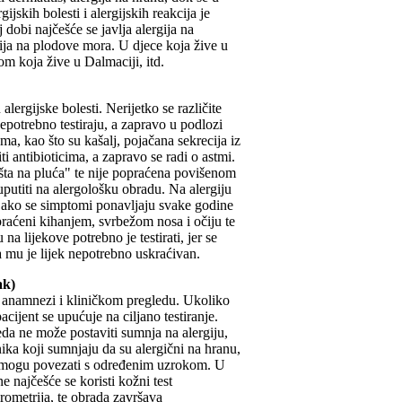
gijskih bolesti i alergijskih reakcija je
j dobi najčešće se javlja alergija na
gija na plodove mora. U djece koja žive u
om koja žive u Dalmaciji, itd.
alergijske bolesti. Nerijetko se različite
nepotrebno testiraju, a zapravo u podlozi
ma, kao što su kašalj, pojačana sekrecija iz
i antibioticima, a zapravo se radi o astmi.
ušta na pluća" te nije popraćena povišenom
 uputiti na alergološku obradu. Na alergiju
i, ako se simptomi ponavljaju svake godine
raćeni kihanjem, svrbežom nosa i očiju te
a lijekove potrebno je testirati, jer se
da mu je lijek nepotrebno uskraćivan.
ak)
j anamnezi i kliničkom pregledu. Ukoliko
cijent se upućuje na ciljano testiranje.
eda ne može postaviti sumnja na alergiju,
ka koji sumnjaju da su alergični na hranu,
e mogu povezati s određenim uzrokom. U
 najčešće se koristi kožni test
rometrija, te obrada završava