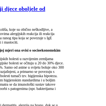
ji djece oboljele od
koliša, koje su obično neškodljive, a
ovima alergijskih reakcija ili reakcija
ija ranog tipa koja se povezuje s IgE
 i mastociti.
kojoj mjeri ona ovisi o socioekonomskim
gijskih bolesti u razvijenim zemljama
ijske bolesti se očituju u 20 do 30% djece.
15%. Samo od astme u svijetu boluje oko 300
 razjašnjeni, a primarno se povezuju s
bolesti tumači tzv. higijenska hipoteza.
kim higijenskim standardima i u boljim
Smatra se da imunološki sustav takove
borbi s patogenima (npr. bakterijama i
i dermatitis, alergija na hranu, dok se u