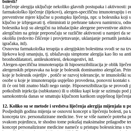
bolesti?
Liječenje alergija uključuje nekoliko glavnih postupaka i aktivnosti: p
farmakološko liječenje (lijekovi), alergen-specifičnu imunoterapiju i
preventivne mjere ključne u postupku liječenja, npr. u bolesnika koji s
ključno je izbjegavati tj. eliminirati iz prehrane takovu namirnicu, od
bolesnika koji su alergični na inhalacijske alergene preventivne aktivn
alergičnim na grinje preporučaju se različite aktivnosti u namjeri da 
okolišu (redovito čišćenje i provjetravanje, uklanjanje pernatih jastuka
igračaka, itd).
Osnovna farmakološka terapija u alergijskim bolestima svodi se na tz
lijekova koji smanjuju, tj. ublažavaju simptome alergija kao što su anti
bronhodilatatori, antileukotrieni, dekongestivi, itd.
Alergen-specifična imunoterapija ili hiposenzibilizacija je oblik liječe
alergenskih pripravaka na koje je bolesnik dominantno alergičan. Pr
koje je bolesnik osjetljiv , potiče se razvoj tolerancije, te imunološki su
osobe u koje je imunoterapija uspješno provedena, ponovni kontakt s
ili će oni biti znatno blaži nego ranije. Hiposenzibilizacija se provo
potkožnih injekcija (subkutano) ili u obliku kapi koje se uzimaju pod 
samokontrola danas se smatraju ključnom karikom uspješnog liječenja a
12. Koliko su se metode i sredstva liječenja alergija mijenjala u 
Posljednjih godina mijenja se osnovni koncept u liječenju bolesti, pa t
koncepta tzv. personalizirane medicine. Sve se više nameće potreba pr
svakom pojedincu, te shodno tome pokušaj maksimalne prilagodbe te
koncept personalizirane medicine nameće u pristupu bolesnicima s tzv