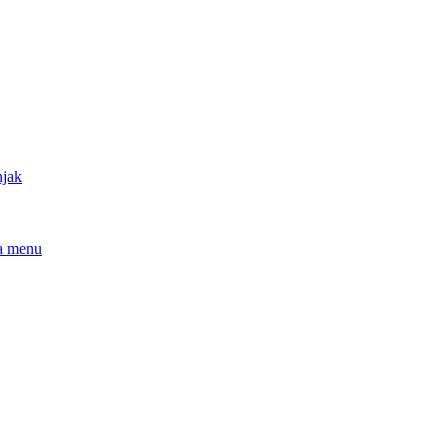
njak
a menu