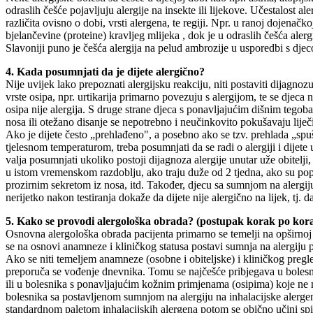
odraslih češće pojavljuju alergije na insekte ili lijekove. Učestalost aler
različita ovisno o dobi, vrsti alergena, te regiji. Npr. u ranoj dojenačko
bjelančevine (proteine) kravljeg mlijeka , dok je u odraslih češća aler
Slavoniji puno je češća alergija na pelud ambrozije u usporedbi s djec
4. Kada posumnjati da je dijete alergično?
Nije uvijek lako prepoznati alergijsku reakciju, niti postaviti dijagnozu 
vrste osipa, npr. urtikarija primarno povezuju s alergijom, te se djeca 
osipa nije alergija. S druge strane djeca s ponavljajućim dišnim tegoba
nosa ili otežano disanje se nepotrebno i neučinkovito pokušavaju liječit
Ako je dijete često „prehlađeno", a posebno ako se tzv. prehlada „sp
tjelesnom temperaturom, treba posumnjati da se radi o alergiji i dijete
valja posumnjati ukoliko postoji dijagnoza alergije unutar uže obitelj
u istom vremenskom razdoblju, ako traju duže od 2 tjedna, ako su pop
prozirnim sekretom iz nosa, itd. Također, djecu sa sumnjom na alergiju n
nerijetko nakon testiranja dokaže da dijete nije alergično na lijek, tj. 
5. Kako se provodi alergološka obrada? (postupak korak po kor
Osnovna alergološka obrada pacijenta primarno se temelji na opširno
se na osnovi anamneze i kliničkog statusa postavi sumnja na alergiju pa
Ako se niti temeljem anamneze (osobne i obiteljske) i kliničkog pregl
preporuča se vođenje dnevnika. Tomu se najčešće pribjegava u bolesni
ili u bolesnika s ponavljajućim kožnim primjenama (osipima) koje n
bolesnika sa postavljenom sumnjom na alergiju na inhalacijske alergene
standardnom paletom inhalacijskih alergena potom se obično učini spi