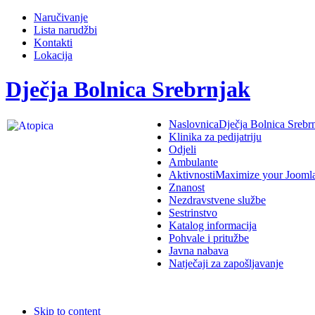
Naručivanje
Lista narudžbi
Kontakti
Lokacija
Dječja Bolnica Srebrnjak
Naslovnica
Dječja Bolnica Srebr
Klinika za pedijatriju
Odjeli
Ambulante
Aktivnosti
Maximize your Jooml
Znanost
Nezdravstvene službe
Sestrinstvo
Katalog informacija
Pohvale i pritužbe
Javna nabava
Natječaji za zapošljavanje
Skip to content