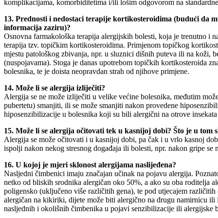
komplikacijama, komorbiditetima i/ili lošim odgovorom na standardne
13. Prednosti i nedostaci terapije kortikosteroidima (budući da m
informacija zaziru)?
Osnovna farmakološka terapija alergijskih bolesti, koja je trenutno i na
terapija tzv. topičkim kortikosteroidima. Primjenom topičkog kortikost
mjestu patološkog zbivanja, npr. u sluznici dišnih puteva ili na koži, 
(nuspojavama). Stoga je danas upotrebom topičkih kortikosteroida zna
bolesnika, te je doista neopravdan strah od njihove primjene.
14. Može li se alergija izliječiti?
Alergija se ne može izliječiti u velike većine bolesnika, međutim mož
pubertetu) smanjiti, ili se može smanjiti nakon provedene hiposenzibi
hiposenzibilizacije u bolesnika koji su bili alergični na otrove inseka
15. Može li se alergija očitovati tek u kasnijoj dobi? Što je u tom
Alergija se može očitovati i u kasnijoj dobi, pa čak i u vrlo kasnoj dobi
ispolji nakon nekog stresnog događaja ili bolesti, npr. nakon gripe se n
16. U kojoj je mjeri sklonost alergijama naslijeđena?
Nasljedni čimbenici imaju značajan učinak na pojavu alergija. Poznato 
netko od bliskih srodnika alergičan oko 50%, a ako su oba roditelja al
poligensko (uključeno više različitih gena), te pod utjecajem različitih
alergičan na kikiriki, dijete može biti alergično na drugu namirnicu ili 
nasljednih i okolišnih čimbenika u pojavi senzibilizacije ili alergijske b