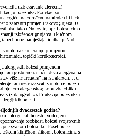
revenciju (izbjegavanje alergena),
 edukaciju bolesnika. Ponekad su
u alergični na određenu namirnicu ili lijek,
nosno zabraniti primjenu takovog lijeka. U
osti nisu tako učinkovite, npr. bolesnicima
se smanji izloženost grinjama u kućnom
, tapeciranog namještaja, tepiha, plišanih
v. simptomatsku terapiju primjenom
histaminici, topički kortikosteroidi,
nja alergijskih bolesti primjenom
imjenom postupno rastućih doza alergena na
stav više ne „reagira" na isti alergen, tj. u
 alergenom neće izazvati simptome bolesti
di primjenom alergenskog pripravka obliku
jezik (sublingvalno). Edukacija bolesnika i
lergijskih bolesti.
posljednjih dvadesetak godina?
ako i alergijskih bolesti uvođenjem
epoznavanja osobitosti bolesti svojstvenih
rapije svakom bolesniku. Posebno se
. teškom kliničkom slikom , bolesnicima s