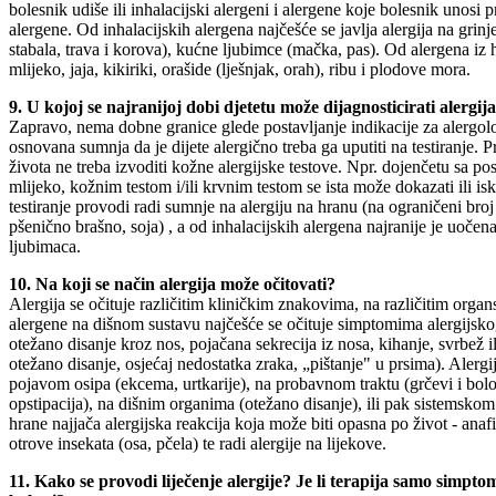
bolesnik udiše ili inhalacijski alergeni i alergene koje bolesnik unosi 
alergene. Od inhalacijskih alergena najčešće se javlja alergija na grin
stabala, trava i korova), kućne ljubimce (mačka, pas). Od alergena iz h
mlijeko, jaja, kikiriki, orašide (lješnjak, orah), ribu i plodove mora.
9. U kojoj se najranijoj dobi djetetu može dijagnosticirati alergij
Zapravo, nema dobne granice glede postavljanje indikacije za alergolo
osnovana sumnja da je dijete alergično treba ga uputiti na testiranje. P
života ne treba izvoditi kožne alergijske testove. Npr. dojenčetu sa p
mlijeko, kožnim testom i/ili krvnim testom se ista može dokazati ili is
testiranje provodi radi sumnje na alergiju na hranu (na ograničeni broj 
pšenično brašno, soja) , a od inhalacijskih alergena najranije je uočena
ljubimaca.
10. Na koji se način alergija može očitovati?
Alergija se očituje različitim kliničkim znakovima, na različitim orga
alergene na dišnom sustavu najčešće se očituje simptomima alergijskog
otežano disanje kroz nos, pojačana sekrecija iz nosa, kihanje, svrbež i
otežano disanje, osjećaj nedostatka zraka, „pištanje" u prsima). Alerg
pojavom osipa (ekcema, urtkarije), na probavnom traktu (grčevi i bolov
opstipacija), na dišnim organima (otežano disanje), ili pak sistemsk
hrane najjača alergijska reakcija koja može biti opasna po život - anafil
otrove insekata (osa, pčela) te radi alergije na lijekove.
11. Kako se provodi liječenje alergije? Je li terapija samo simpto