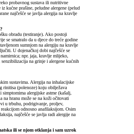
preko probavnog sustava ili nutritivne
je iz kućne prašine, peludne alergene (pelud
rane najčešće se javlja alergija na kravlje
a?
šku obradu (testiranje). Ako postoji
rije se smatralo da u djece do treće godine
ostavljenom sumnjom na alergiju na kravlje
ključiti. U dojenačkoj dobi najčešće se
namirnica; npr. jaja, kravlje mlijeko,
 senzibilizacija na grinje i alergene kućnih
nskim sustavima. Alergija na inhalacijske
 rinitisa (polenoze) koju obilježava
li simptomima alergijske astme (kašalj,
ija na hranu može se na koži očitovati
i u trbuhu, podrigivanje, proljev,
om reakcijom odnosno anafilaksijom. Osim
aksija, najčešće se javlja radi alergije na
matska ili se njom otklanja i sam uzrok