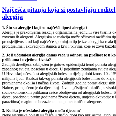
Najčešća pitanja koja si postavljaju roditel
alergija
1. Što su alergije i koji su najčešći tipovi alergija?
Alergija je prekomjerna reakcija organizma na jednu ili više tvari iz o
zovemo ih alergeni. Alergijska se reakcija može očitovati različitim tip
preosjetljivosti, od koji najčešće spominjan tip je tzv. alergijska reakc
protutijelima i aktivacijom stanica u krvi i tkivima koje se zovu bazofili
2. Je li učestalost alergija danas veća u odnosu na prošlost te u 
prilikama i uvjetima života?
Zadnjih desetljeća zabilježen je gotovo epidemijski trend porasta aler
zapadnog svijeta, posebno u djece. U pojedinim zemljama svijeta alerg
U Hrvatskoj učestalost alergijskih bolesti u dječjoj dobi iznosi 10 - 
milijuna ljudi. Razlozi takvog porasta alergijskih bolesti nisu do kraja
promjenama okoliša i načina života. Zadnjih godina porast alergijskih 
Naime, primijećeno je da djeca koja žive u „čistijem" okolišu, s viso
socioekonomskim prilikama češće obolijevaju od alergijskih bolesti. 
djece, posebno u prvim godinama života djeteta, umjesto aktivacije u 
parazitima) reagira ne bezazlene i neupitne okolišne alergene.
3. Kolika je učestalost alergija među djecom?
Neke alergijske bolesti su češće u dječjoj dobi kao npr. astma, atopijsk