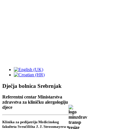
Dječja bolnica Srebrnjak
Referentni centar Ministarstva
zdravstva za kliničku alergologiju
djece
Klinika za pedijatriju Medicinskog
fakulteta Sveučilišta J. J. Strossmayera u