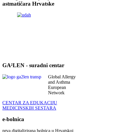
astmatičara Hrvatske
GA²LEN - suradni centar
Global Allergy
and Asthma
European
Network
CENTAR ZA EDUKACIJU
MEDICINSKIH SESTARA
e-bolnica
prva digitalizirana bolnica u Hrvatskoj