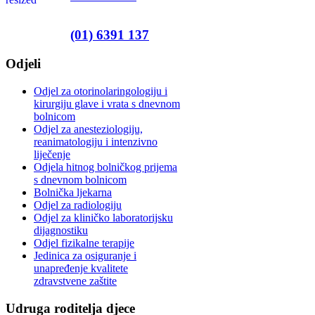
(01) 6391 137
Odjeli
Odjel za otorinolaringologiju i
kirurgiju glave i vrata s dnevnom
bolnicom
Odjel za anesteziologiju,
reanimatologiju i intenzivno
liječenje
Odjela hitnog bolničkog prijema
s dnevnom bolnicom
Bolnička ljekarna
Odjel za radiologiju
Odjel za kliničko laboratorijsku
dijagnostiku
Odjel fizikalne terapije
Jedinica za osiguranje i
unapređenje kvalitete
zdravstvene zaštite
Udruga roditelja djece