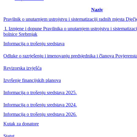
Naziv
Pravilnik o unutarnjem ustrojstvu i sistematizaciji radnih mjesta Dječ
I. Izmjene i dopune Pravilnika o unutarnjem ustrojstvu i sistematizaci
bolnice Srebrnjak
Informacija o trošenju sredstava
Odluke o razrješenju i imenovanju predsjednika i članova Povjerenst
Revizorska izvješća
Izvršenje financijskih planova
Informacija o trošenju sredstava 2025.
Informacija o trošenju sredstava 2024.
Informacija o trošenju sredstava 2026.
Kutak za donatore
Statut