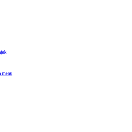
njak
a menu