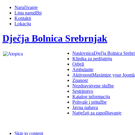
Naručivanje
Lista narudžbi
Kontakti
Lokacija
Dječja Bolnica Srebrnjak
Naslovnica
Dječja Bolnica Srebr
Klinika za pedijatriju
Odjeli
Ambulante
Aktivnosti
Maximize your Jooml
Znanost
Nezdravstvene službe
Sestrinstvo
Katalog informacija
Pohvale i pritužbe
Javna nabava
Natječaji za zapošljavanje
Skip to content