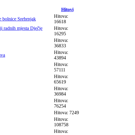
Hitovi
Hitova:
je bolnice Srebrnjak
16618
ji radnih mjesta Dječje
Hitova:
16295
Hitova:
36833
Hitova:
ava
43894
Hitova:
57111
Hitova:
65619
Hitova:
36984
Hitova:
76254
Hitova: 7249
Hitova:
108758
Hitova: