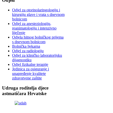
Odjeli
Odjel za otorinolaringologiju i
kirurgiju glave i vrata s dnevnom
bolnicom
Odjel za anesteziologiju,
reanimatologiju i intenzivno
liječenje
Odjela hitnog bolničkog prijema
s dnevnom bolnicom
Bolnička ljekarna
Odjel za radiologiju
Odjel za kliničko laboratorijsku
dijagnostiku
Odjel fizikalne terapije
Jedinica za osiguranje i
unapređenje kvalitete
zdravstvene zaštite
Udruga roditelja djece
astmatičara Hrvatske