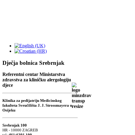
Dječja bolnica Srebrnjak
Referentni centar Ministarstva
zdravstva za kliničku alergologiju
djece
Klinika za pedijatriju Medicinskog
fakulteta Sveučilišta J. J. Strossmayera u
Osijeku
Srebrnjak 100
HR - 10000 ZAGREB
tel:
(01) 6391 100