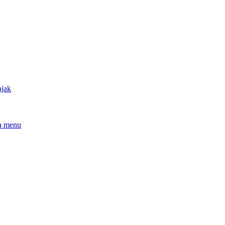
njak
a menu