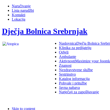
Naručivanje
Lista narudžbi
Kontakti
Lokacija
Dječja Bolnica Srebrnjak
Naslovnica
Dječja Bolnica Srebr
Klinika za pedijatriju
Odjeli
Ambulante
Aktivnosti
Maximize your Jooml
Znanost
Nezdravstvene službe
Sestrinstvo
Katalog informacija
Pohvale i pritužbe
Javna nabava
Natječaji za zapošljavanje
Skip to content