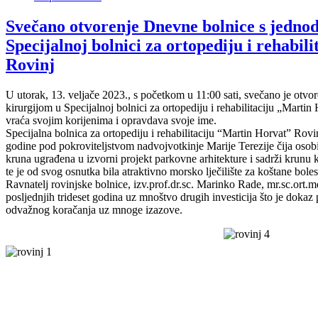
Svečano otvorenje Dnevne bolnice s jedn
Specijalnoj bolnici za ortopediju i rehabil
Rovinj
U utorak, 13. veljače 2023., s početkom u 11:00 sati, svečano je ot
kirurgijom u Specijalnoj bolnici za ortopediju i rehabilitaciju „Mart
vraća svojim korijenima i opravdava svoje ime.
Specijalna bolnica za ortopediju i rehabilitaciju “Martin Horvat” Ro
godine pod pokroviteljstvom nadvojvotkinje Marije Terezije čija osobi
kruna ugrađena u izvorni projekt parkovne arhitekture i sadrži krunu
te je od svog osnutka bila atraktivno morsko lječilište za koštane boles
Ravnatelj rovinjske bolnice, izv.prof.dr.sc. Marinko Rade, mr.sc.ort.me
posljednjih trideset godina uz mnoštvo drugih investicija što je dokaz 
odvažnog koračanja uz mnoge izazove.