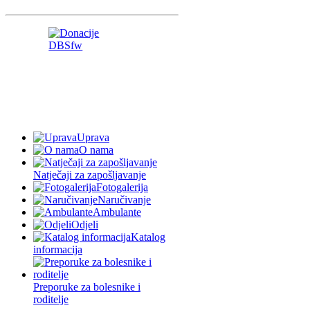
Uprava
O nama
Natječaji za zapošljavanje
Fotogalerija
Naručivanje
Ambulante
Odjeli
Katalog
informacija
Preporuke za bolesnike i
roditelje