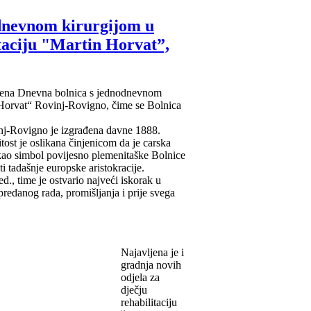
odnevnom kirurgijom u
itaciju "Martin Horvat”,
vorena Dnevna bolnica s jednodnevnom
in Horvat“ Rovinj-Rovigno, čime se Bolnica
vinj-Rovigno je izgrađena davne 1888.
tost je oslikana činjenicom da je carska
 kao simbol povijesno plemenitaške Bolnice
ti tadašnje europske aristokracije.
d., time je ostvario najveći iskorak u
predanog rada, promišljanja i prije svega
Najavljena je i
gradnja novih
odjela za
dječju
rehabilitaciju