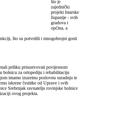
što je
zajednički
projekt Istarske
županije - svih
gradova i
općina, a
kciji, što su potvrdili i mnogobrojni gosti
mali priliku prisustvovati povijesnom
u bolnicu za ortopediju i rehabilitaciju
ojom imamo izuzetnu poslovnu suradnju te
mo iskrene čestitke od Uprave i svih
nice Srebrnjak ravnatelju rovinjske bolnice
izaciji ovog projekta.