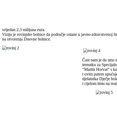
vrijedan 2,3 milijuna eura.
Viziju je rovinjske bolnice da područje ostane u javno-zdravstvenoj fun
na otvorenju Dnevne bolnice.
Čast nam je da smo i
trenutku za Specijaln
“Martin Horvat” s k
i ovim putem upućuje
djelatnika Dječje bol
i cijelom timu na real