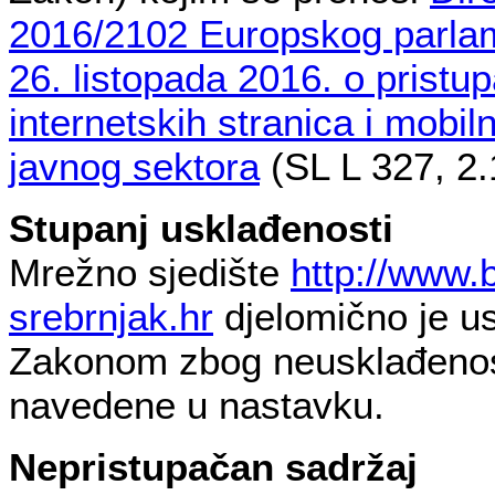
2016/2102 Europskog parlam
26. listopada 2016. o pristu
internetskih stranica i mobilni
javnog sektora
(SL L 327, 2.
Stupanj usklađenosti
Mrežno sjedište
http://www.
srebrnjak.hr
djelomično je u
Zakonom zbog neusklađenost
navedene u nastavku.
Nepristupačan sadržaj