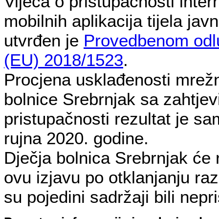
Vijeća o pristupačnosti intern
mobilnih aplikacija tijela jav
utvrđen je
Provedbenom odl
(EU) 2018/1523
.
Procjena usklađenosti mrežn
bolnice Srebrnjak sa zahtje
pristupačnosti rezultat je s
rujna 2020. godine.
Dječja bolnica Srebrnjak će r
ovu izjavu po otklanjanju ra
su pojedini sadržaji bili nepr