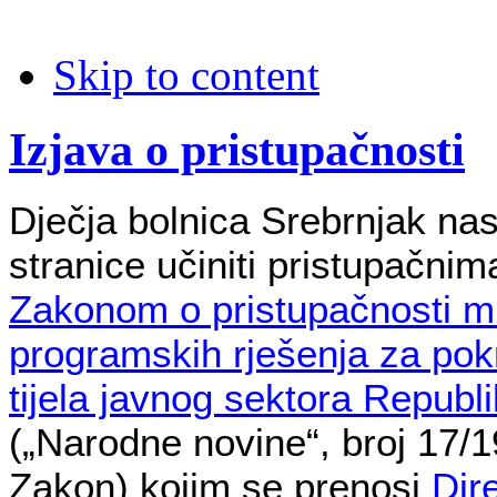
Skip to content
Izjava o pristupačnosti
Dječja bolnica Srebrnjak nas
stranice učiniti pristupačnim
Zakonom o pristupačnosti mr
programskih rješenja za pok
tijela javnog sektora Republ
(„Narodne novine“, broj 17/19
Zakon) kojim se prenosi
Dir