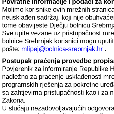
Povratne informacije i podaci za ko
Molimo korisnike ovih mrežnih stranica
neusklađen sadržaj, koji nije obuhvać
tome obavijeste Dječju bolnicu Srebrnj
Sve upite vezane uz pristupačnost mre
bolnice Srebrnjak korisnici mogu uputi
pošte:
mlipej@bolnica-srebrnjak.hr
.
Postupak praćenja provedbe propis
Povjerenik za informiranje Republike Hr
nadležno za praćenje usklađenosti mrež
programskih rješenja za pokretne uređa
sa zahtjevima pristupačnosti kao i za
Zakona.
U slučaju nezadovoljavajućih odgovora n