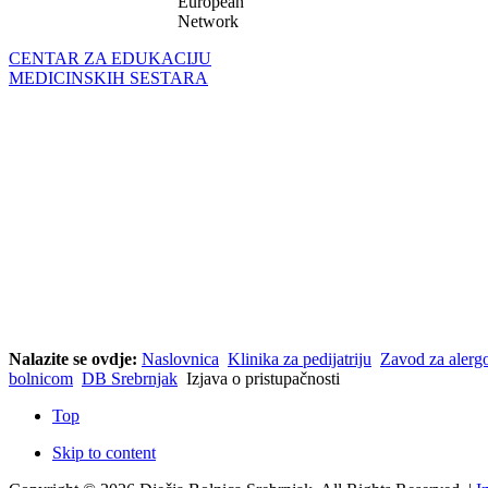
European
Network
CENTAR ZA EDUKACIJU
MEDICINSKIH SESTARA
Nalazite se ovdje:
Naslovnica
Klinika za pedijatriju
Zavod za alergo
bolnicom
DB Srebrnjak
Izjava o pristupačnosti
Top
Skip to content