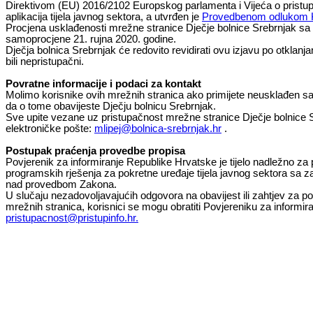
Direktivom (EU) 2016/2102 Europskog parlamenta i Vijeća o pristupač
aplikacija tijela javnog sektora, a utvrđen je
Provedbenom odlukom K
Procjena usklađenosti mrežne stranice Dječje bolnice Srebrnjak sa z
samoprocjene 21. rujna 2020. godine.
Dječja bolnica Srebrnjak će redovito revidirati ovu izjavu po otklanja
bili nepristupačni.
Povratne informacije i podaci za kontakt
Molimo korisnike ovih mrežnih stranica ako primijete neusklađen sa
da o tome obavijeste Dječju bolnicu Srebrnjak.
Sve upite vezane uz pristupačnost mrežne stranice Dječje bolnice S
elektroničke pošte:
mlipej@bolnica-srebrnjak.hr
.
Postupak praćenja provedbe propisa
Povjerenik za informiranje Republike Hrvatske je tijelo nadležno za
programskih rješenja za pokretne uređaje tijela javnog sektora sa z
nad provedbom Zakona.
U slučaju nezadovoljavajućih odgovora na obavijest ili zahtjev za po
mrežnih stranica, korisnici se mogu obratiti Povjereniku za informir
pristupacnost@pristupinfo.hr
.