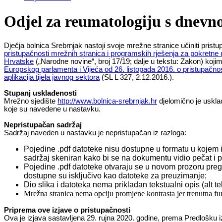
Odjel za reumatologiju s dnev
Dječja bolnica Srebrnjak nastoji svoje mrežne stranice učiniti pris
pristupačnosti mrežnih stranica i programskih rješenja za pokretne 
Hrvatske
(„Narodne novine“, broj 17/19; dalje u tekstu: Zakon) koji
Europskog parlamenta i Vijeća od 26. listopada 2016. o pristupačnost
aplikacija tijela javnog sektora
(SL L 327, 2.12.2016.).
Stupanj usklađenosti
Mrežno sjedište
http://www.bolnica-srebrnjak.hr
djelomično je uskl
koje su navedene u nastavku.
Nepristupačan sadržaj
Sadržaj naveden u nastavku je nepristupačan iz razloga:
Pojedine .pdf datoteke nisu dostupne u formatu u kojem ih
sadržaj skeniran kako bi se na dokumentu vidio pečat i p
Pojedine .pdf datoteke otvaraju se u novom prozoru pregle
dostupne su isključivo kao datoteke za preuzimanje;
Dio slika i datoteka nema prikladan tekstualni opis (alt te
Mrežna stranica nema opciju promjene kontrasta jer trenutna fu
Priprema ove izjave o pristupačnosti
Ova je izjava sastavljena 29. rujna 2020. godine, prema Predlošku iz