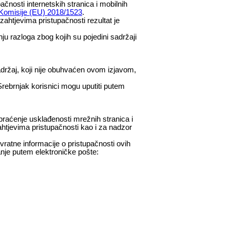
nosti internetskih stranica i mobilnih
omisije (EU) 2018/1523
.
ahtjevima pristupačnosti rezultat je
nju razloga zbog kojih su pojedini sadržaji
držaj, koji nije obuhvaćen ovom izjavom,
rebrnjak korisnici mogu uputiti putem
 praćenje usklađenosti mrežnih stranica i
ahtjevima pristupačnosti kao i za nadzor
vratne informacije o pristupačnosti ovih
anje putem elektroničke pošte: