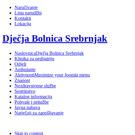
Naručivanje
Lista narudžbi
Kontakti
Lokacija
Dječja Bolnica Srebrnjak
Naslovnica
Dječja Bolnica Srebrnjak
Klinika za pedijatriju
Odjeli
Ambulante
Aktivnosti
Maximize your Joomla menu
Znanost
Nezdravstvene službe
Sestrinstvo
Katalog informacija
Pohvale i pritužbe
Javna nabava
Natječaji za zapošljavanje
Skip to content