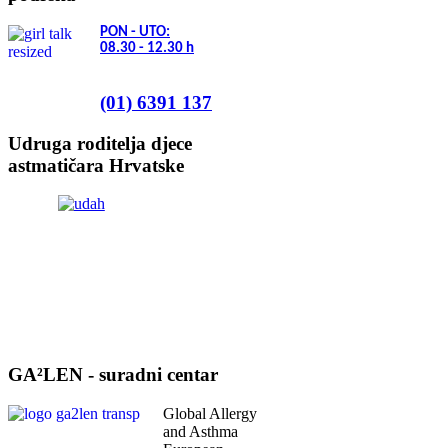
PON - UTO:
08.30 - 12.30
h
(01) 6391 137
Udruga roditelja djece
astmatičara Hrvatske
GA²LEN - suradni centar
Global Allergy
and Asthma