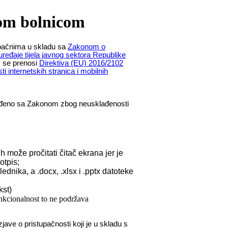
nom bolnicom
tupačnima u skladu sa
Zakonom o
uređaje tijela javnog sektora Republike
m se prenosi
Direktiva (EU) 2016/2102
i internetskih stranica i mobilnih
ađeno sa Zakonom zbog neusklađenosti
 može pročitati čitač ekrana jer je
otpis;
dnika, a .docx, .xlsx i .pptx datoteke
kst)
nkcionalnost to ne podržava
jave o pristupačnosti koji je u skladu s