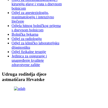
kirurgiju glave i vrata s dnevnom
bolnicom
Odjel za anesteziologiju,
reanimatologiju i intenzivno
liječenje
Odjela hitnog bolničkog prijema
s dnevnom bolnicom
Bolnička ljekarna
Odjel za radiologiju
Odjel za kliničko laboratorijsku
dijagnostiku
Odjel fizikalne terapije
Jedinica za osiguranje i
unapređenje kvalitete
zdravstvene zaštite
Udruga roditelja djece
astmatičara Hrvatske