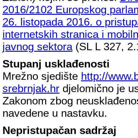
2016/2102 Europskog parlam
26. listopada 2016. o pristu
internetskih stranica i mobilni
javnog sektora
(SL L 327, 2.
Stupanj usklađenosti
Mrežno sjedište
http://www.
srebrnjak.hr
djelomično je u
Zakonom zbog neusklađenost
navedene u nastavku.
Nepristupačan sadržaj