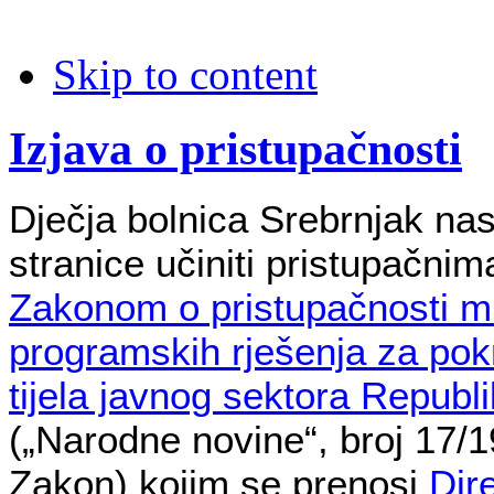
Skip to content
Izjava o pristupačnosti
Dječja bolnica Srebrnjak nas
stranice učiniti pristupačnim
Zakonom o pristupačnosti mr
programskih rješenja za pok
tijela javnog sektora Republ
(„Narodne novine“, broj 17/19
Zakon) kojim se prenosi
Dir