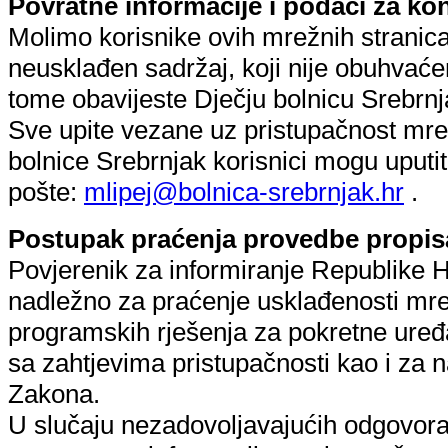
Povratne informacije i podaci za ko
Molimo korisnike ovih mrežnih stranica
neusklađen sadržaj, koji nije obuhvać
tome obavijeste Dječju bolnicu Srebrnj
Sve upite vezane uz pristupačnost mre
bolnice Srebrnjak korisnici mogu uputi
pošte:
mlipej@bolnica-srebrnjak.hr
.
Postupak praćenja provedbe propis
Povjerenik za informiranje Republike Hr
nadležno za praćenje usklađenosti mrež
programskih rješenja za pokretne uređa
sa zahtjevima pristupačnosti kao i za
Zakona.
U slučaju nezadovoljavajućih odgovora n