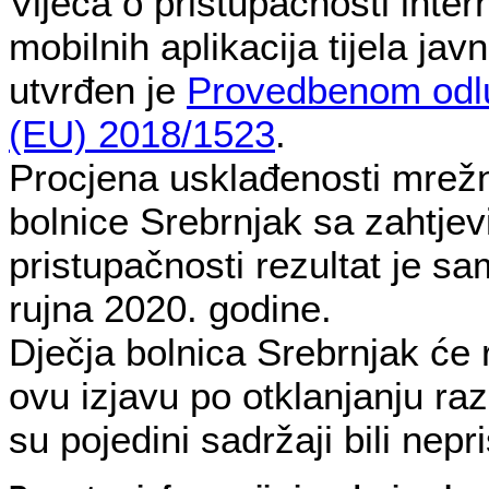
Vijeća o pristupačnosti intern
mobilnih aplikacija tijela jav
utvrđen je
Provedbenom odl
(EU) 2018/1523
.
Procjena usklađenosti mrežn
bolnice Srebrnjak sa zahtje
pristupačnosti rezultat je s
rujna 2020. godine.
Dječja bolnica Srebrnjak će r
ovu izjavu po otklanjanju ra
su pojedini sadržaji bili nepr