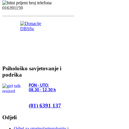
Psihološko savjetovanje i
podrška
PON - UTO:
08.30 - 12.30
h
(01) 6391 137
Odjeli
Odjel za otorinolaringologiju i